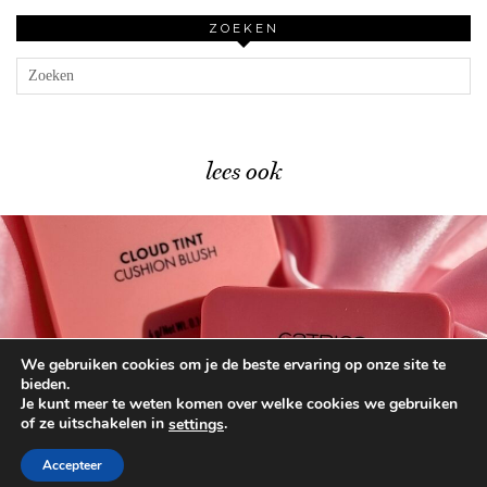
ZOEKEN
lees ook
We gebruiken cookies om je de beste ervaring op onze site te
Catrice Trend Drop Glass …
bieden.
Je kunt meer te weten komen over welke cookies we gebruiken
of ze uitschakelen in
.
settings
© 2026
BEAUTYLAB.NL
FAQ
ALGEMENE
VOORWAARDEN
Accepteer
WORDPRESS THEME BY
pipdig