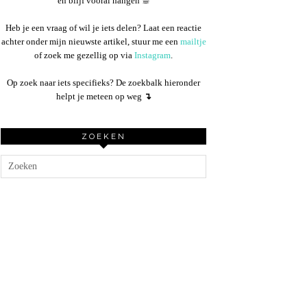
en blijf vooral hangen ☕︎
Heb je een vraag of wil je iets delen? Laat een reactie
achter onder mijn nieuwste artikel, stuur me een
mailtje
of zoek me gezellig op via
Instagram
.
Op zoek naar iets specifieks? De zoekbalk hieronder
helpt je meteen op weg
↴
ZOEKEN