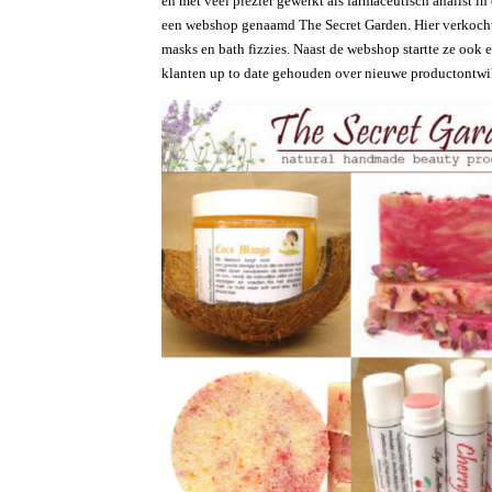
en met veel plezier gewerkt als farmaceutisch analist i
een webshop genaamd The Secret Garden. Hier verkochte
masks en bath fizzies. Naast de webshop startte ze ook
klanten up to date gehouden over nieuwe productontwi