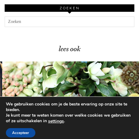
ZOEKEN
lees ook
We gebruiken cookies om je de beste ervaring op onze site te
Zo haal je bloemen …
bieden.
Je kunt meer te weten komen over welke cookies we gebruiken
of ze uitschakelen in
.
settings
© 2026
BEAUTYLAB.NL
FAQ
ALGEMENE
VOORWAARDEN
Accepteer
WORDPRESS THEME BY
pipdig