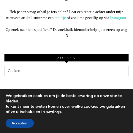
Heb je een vraag of wil je iets delen? Laat een reactie achter onder mijn
nieuwste artikel, stuur me een
mailtje
of zoek me gezellig op via
Instagram
.
Op zoek naar iets specifieks? De zoekbalk hieronder helpt je meteen op weg
↴
ZOEKEN
lees ook
We gebruiken cookies om je de beste ervaring op onze site te
bieden.
Je kunt meer te weten komen over welke cookies we gebruiken
of ze uitschakelen in
.
settings
Accepteer