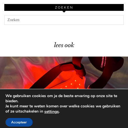
ZOEKEN
lees ook
We gebruiken cookies om je de beste ervaring op onze site te
Dit is HET moment …
bieden.
Je kunt meer te weten komen over welke cookies we gebruiken
of ze uitschakelen in
.
settings
© 2026
BEAUTYLAB.NL
FAQ
ALGEMENE
VOORWAARDEN
Accepteer
WORDPRESS THEME BY
pipdig