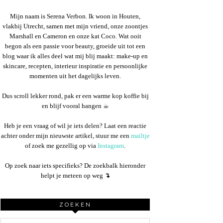
Mijn naam is Serena Verbon. Ik woon in Houten,
vlakbij Utrecht, samen met mijn vriend, onze zoontjes
Marshall en Cameron en onze kat Coco. Wat ooit
begon als een passie voor beauty, groeide uit tot een
blog waar ik alles deel wat mij blij maakt: make-up en
skincare, recepten, interieur inspiratie en persoonlijke
momenten uit het dagelijks leven.
Dus scroll lekker rond, pak er een warme kop koffie bij
en blijf vooral hangen ☕︎
Heb je een vraag of wil je iets delen? Laat een reactie
achter onder mijn nieuwste artikel, stuur me een
mailtje
of zoek me gezellig op via
Instagram
.
Op zoek naar iets specifieks? De zoekbalk hieronder
helpt je meteen op weg
↴
ZOEKEN