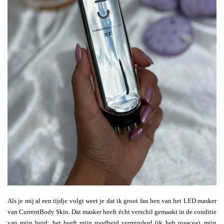
Als je mij al een tijdje volgt weet je dat ik groot fan ben van het LED masker
van CurrentBody Skin. Dat masker heeft écht verschil gemaakt in de conditie
van mijn huid; het heeft mijn roodheid verminderd (ik heb rosacea), mijn