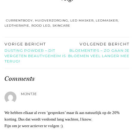
CURRENTBODY
,
HUIDVERZORGING
,
LED MASKER
,
LEDMASKER
,
LEDTHERAPIE
,
ROOD LED
,
SKINCARE
VORIGE BERICHT
VOLGENDE BERICHT
DUSTING POWDER – DIT
BLOEMENTIPS – ZO GAAN JE
VERGETEN BEAUTYGEHEIM IS
BLOEMEN VEEL LANGER MEE
TERUG!
Comments
MIJNTJE
We hebben elkaar al even ‘gesproken’ maar ik aas natuurlijk op de 20%
korting. Dus dat wordt verdomd lang wachten, I know.
Fijn om je weer actiever te volgen :).