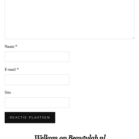
Naam
*
E-mail
*
Site
Welkom op Beautylab.nl