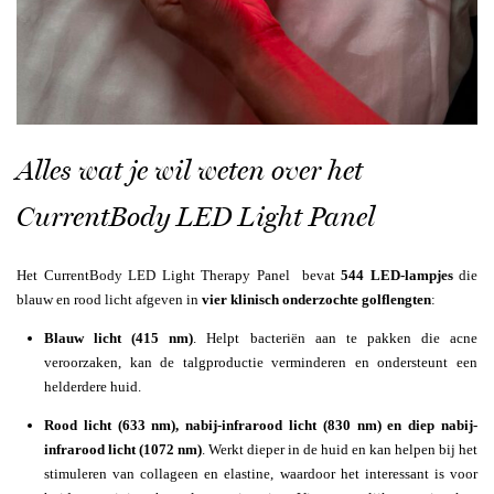
Alles wat je wil weten over het
CurrentBody LED Light Panel
Het CurrentBody LED Light Therapy Panel bevat
544 LED-lampjes
die
blauw en rood licht afgeven in
vier klinisch onderzochte golflengten
:
Blauw licht (415 nm)
. Helpt bacteriën aan te pakken die acne
veroorzaken, kan de talgproductie verminderen en ondersteunt een
helderdere huid.
Rood licht (633 nm), n
abij-infrarood licht (830 nm) en d
iep nabij-
infrarood licht (1072 nm)
. Werkt dieper in de huid en kan helpen bij het
stimuleren van collageen en elastine, waardoor het interessant is voor