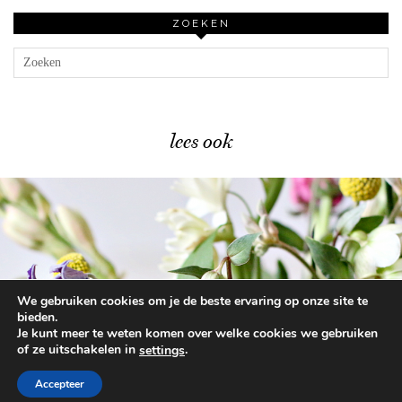
ZOEKEN
lees ook
We gebruiken cookies om je de beste ervaring op onze site te
Bloementips – zo gaan je …
bieden.
Je kunt meer te weten komen over welke cookies we gebruiken
of ze uitschakelen in
.
settings
© 2026
BEAUTYLAB.NL
FAQ
ALGEMENE
VOORWAARDEN
Accepteer
WORDPRESS THEME BY
pipdig