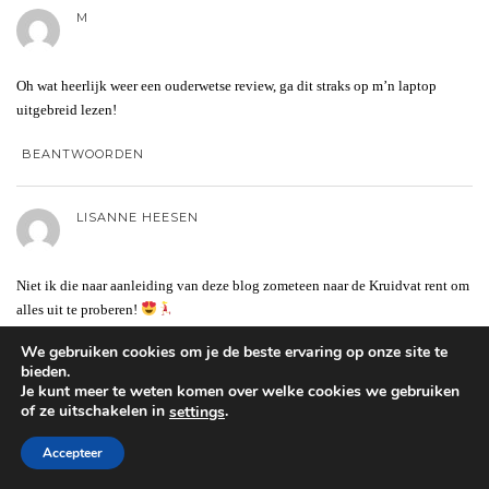
M
Oh wat heerlijk weer een ouderwetse review, ga dit straks op m’n laptop
uitgebreid lezen!
BEANTWOORDEN
LISANNE HEESEN
Niet ik die naar aanleiding van deze blog zometeen naar de Kruidvat rent om
alles uit te proberen!
Zo fijn die extra uitleg en foto’s van de collectie. Thanks!
We gebruiken cookies om je de beste ervaring op onze site te
bieden.
Je kunt meer te weten komen over welke cookies we gebruiken
BEANTWOORDEN
of ze uitschakelen in
.
settings
Accepteer
ENNA