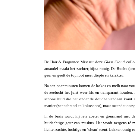
De Hair & Fragrance Mist uit deze
Glass Cloud
colle
amandel maakt het zachter, bijna romig. De Buchu (een 
geur en geeft de topnoot meer diepte en karakter.
Na een paar minuten komen de kokos en melk naar voren
de zeelucht het juist weer fris en transparant houde
schone huid die net onder de douche vandaan komt en 
manier (zonnebrand en kokosnoot), maar meer dat ontsp
In de basis wordt hij iets zoeter en gourmand met d
huidachtige geur van muskus. Het wordt nergens té zwa
lichte, zachte, luchtige en ‘clean’ scent. Lekker romig e