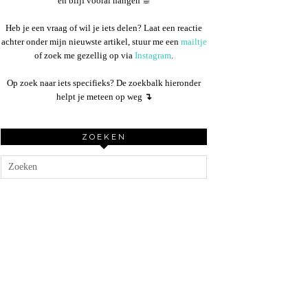
en blijf vooral hangen ☕︎
Heb je een vraag of wil je iets delen? Laat een reactie
achter onder mijn nieuwste artikel, stuur me een
mailtje
of zoek me gezellig op via
Instagram
.
Op zoek naar iets specifieks? De zoekbalk hieronder
helpt je meteen op weg
↴
ZOEKEN