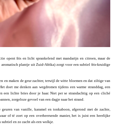
ctie opent fris en licht sprankelend met mandarijn en citroen, maar de
aromatisch plantje uit Zuid-Afrika) zorgt voor een subtiel fris-kruidige
 en maken de geur zachter, terwijl de witte bloemen en dat ziltige van
n. Het doet me denken aan wegdromen tijdens een warme stranddag, een
een lichte bries door je haar. Niet per se strandachtig op een cliché
annen, zorgeloze gevoel van een dagje naar het strand.
e geuren van vanille, karamel en tonkaboon, afgerond met de zachte,
ar of té zoet op een overheersende manier, het is juist een heerlijke
n subtiel en zo zacht als een wolkje.