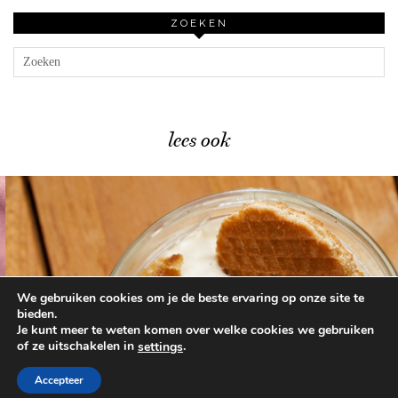
ZOEKEN
lees ook
We gebruiken cookies om je de beste ervaring op onze site te
Heerlijk herfsttoetje met stroopwafels …
bieden.
Je kunt meer te weten komen over welke cookies we gebruiken
of ze uitschakelen in
.
settings
© 2026
BEAUTYLAB.NL
FAQ
ALGEMENE
VOORWAARDEN
Accepteer
WORDPRESS THEME BY
pipdig