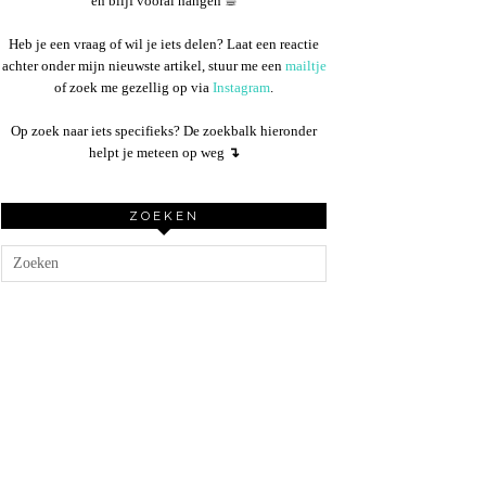
en blijf vooral hangen ☕︎
Heb je een vraag of wil je iets delen? Laat een reactie
achter onder mijn nieuwste artikel, stuur me een
mailtje
of zoek me gezellig op via
Instagram
.
Op zoek naar iets specifieks? De zoekbalk hieronder
helpt je meteen op weg
↴
ZOEKEN