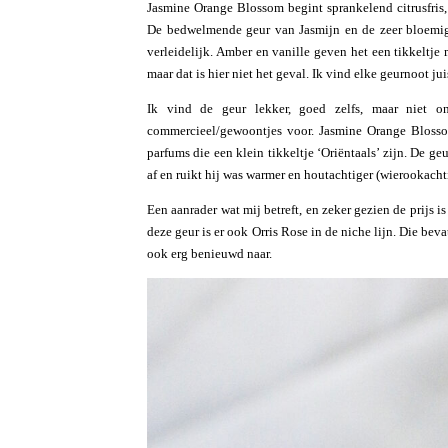
Jasmine Orange Blossom begint sprankelend citrusfri
De bedwelmende geur van Jasmijn en de zeer bloemig
verleidelijk. Amber en vanille geven het een tikkeltje
maar dat is hier niet het geval. Ik vind elke geurnoot jui
Ik vind de geur lekker, goed zelfs, maar niet on
commercieel/gewoontjes voor. Jasmine Orange Blosso
parfums die een klein tikkeltje ‘Oriëntaals’ zijn. De g
af en ruikt hij was warmer en houtachtiger (wierookachti
Een aanrader wat mij betreft, en zeker gezien de prijs 
deze geur is er ook Orris Rose in de niche lijn. Die be
ook erg benieuwd naar.