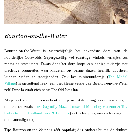
Bourton-on-the-Water
Bourton-on-the-Water is waarschijnlijk het bekendste dorp van de
noordelijke Cotswolds. Supergezellig, vol schattige winkels, terrasjes, tea
rooms en restaurants. Dwars door het dorp loopt een ondiep riviertje met
prachtige bruggetjes waar kinderen op warme dagen heerlijk doorheen
kunnen waden en pootjebaden. Ook het miniatuurdorpje (
The Model
Village
) is ontzettend leuk: een piepkleine versie van Bourton-on-the-Water
zelf. Deze bevindt zich naast The Old New Inn.
Als je met kinderen op reis bent vind je in dit dorp nog meer leuke dingen
om te doen, zoals
The Dragonfly Maze
,
Cotswold Motoring Museum & Toy
Collection
en
Birdland Park & Gardens
(met echte pinguïns en levensgrote
dinosaurusfiguren).
Tip: Bourton-on-the-Water is zéér populair, dus probeer buiten de drukste