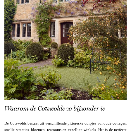
Waarom de Cotswolds zo bijzonder is
De Cotswolds bestaat uit verschillende pittoreske dorpjes vol oude cottages,
smalle straatjes, bloemen, tearooms en gezellige winkels. Het is de perfecte