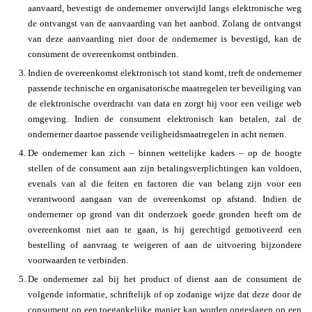
aanvaard, bevestigt de ondernemer onverwijld langs elektronische weg
de ontvangst van de aanvaarding van het aanbod. Zolang de ontvangst
van deze aanvaarding niet door de ondernemer is bevestigd, kan de
consument de overeenkomst ontbinden.
Indien de overeenkomst elektronisch tot stand komt, treft de ondernemer
passende technische en organisatorische maatregelen ter beveiliging van
de elektronische overdracht van data en zorgt hij voor een veilige web
omgeving. Indien de consument elektronisch kan betalen, zal de
ondernemer daartoe passende veiligheidsmaatregelen in acht nemen.
De ondernemer kan zich – binnen wettelijke kaders – op de hoogte
stellen of de consument aan zijn betalingsverplichtingen kan voldoen,
evenals van al die feiten en factoren die van belang zijn voor een
verantwoord aangaan van de overeenkomst op afstand. Indien de
ondernemer op grond van dit onderzoek goede gronden heeft om de
overeenkomst niet aan te gaan, is hij gerechtigd gemotiveerd een
bestelling of aanvraag te weigeren of aan de uitvoering bijzondere
voorwaarden te verbinden.
De ondernemer zal bij het product of dienst aan de consument de
volgende informatie, schriftelijk of op zodanige wijze dat deze door de
consument op een toegankelijke manier kan worden opgeslagen op een