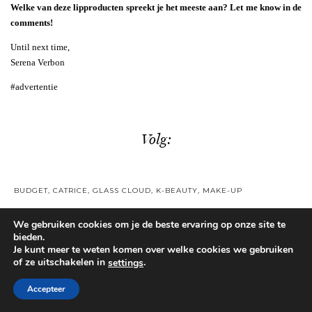
Welke van deze lipproducten spreekt je het meeste aan? Let me know in de
comments!
Until next time,
Serena Verbon
#advertentie
Volg:
BUDGET
,
CATRICE
,
GLASS CLOUD
,
K-BEAUTY
,
MAKE-UP
We gebruiken cookies om je de beste ervaring op onze site te
VORIGE BERICHT
bieden.
CATRICE GLASS CLOUD HAIR
Je kunt meer te weten komen over welke cookies we gebruiken
& BODY FRAGRANCE MIST
of ze uitschakelen in
.
settings
REVIEW
Accepteer