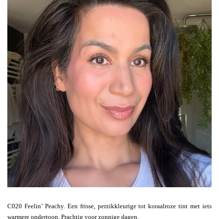
C020 Feelin’ Peachy. Een frisse, perzikkleurige tot koraalroze tint met iets
warmere ondertoon. Prachtig voor zonnige dagen.