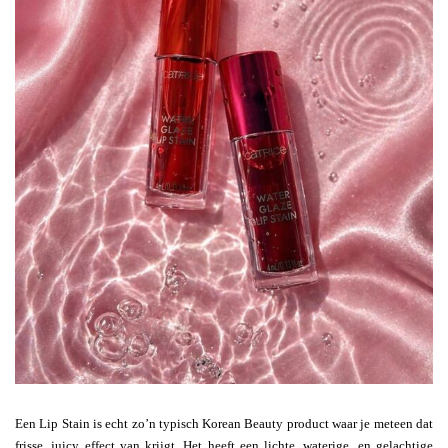
Een Lip Stain is echt zo’n typisch Korean Beauty product waar je meteen dat
frisse, juicy effect van krijgt. Het heeft een lichte, waterige, en gelachtige