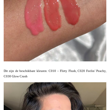
Dit zijn de beschikbare kleuren: C010 – Flirty Flush, C020 Feelin’ Peachy,
C030 Glow Crush