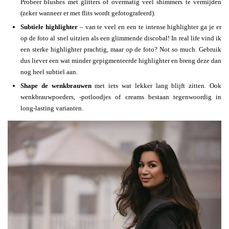
Probeer blushes met glitters of overmatig veel shimmers te vermijden
(zeker wanneer er met flits wordt gefotografeerd).
Subtiele highlighter
– van te veel en een te intense highlighter ga je er
op de foto al snel uitzien als een glimmende discobal! In real life vind ik
een sterke highlighter prachtig, maar op de foto? Not so much. Gebruik
dus liever een wat minder gepigmenteerde highlighter en breng deze dan
nog heel subtiel aan.
Shape de wenkbrauwen
met iets wat lekker lang blijft zitten. Ook
wenkbrauwpoeders, -potloodjes of creams bestaan tegenwoordig in
long-lasting varianten.