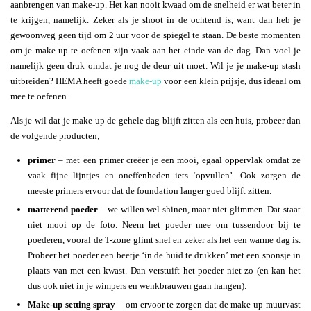
aanbrengen van make-up. Het kan nooit kwaad om de snelheid er wat beter in
te krijgen, namelijk. Zeker als je shoot in de ochtend is, want dan heb je
gewoonweg geen tijd om 2 uur voor de spiegel te staan. De beste momenten
om je make-up te oefenen zijn vaak aan het einde van de dag. Dan voel je
namelijk geen druk omdat je nog de deur uit moet. Wil je je make-up stash
uitbreiden? HEMA heeft goede
make-up
voor een klein prijsje, dus ideaal om
mee te oefenen.
Als je wil dat je make-up de gehele dag blijft zitten als een huis, probeer dan
de volgende producten;
primer
– met een primer creëer je een mooi, egaal oppervlak omdat ze
vaak fijne lijntjes en oneffenheden iets ‘opvullen’. Ook zorgen de
meeste primers ervoor dat de foundation langer goed blijft zitten.
matterend poeder
– we willen wel shinen, maar niet glimmen. Dat staat
niet mooi op de foto. Neem het poeder mee om tussendoor bij te
poederen, vooral de T-zone glimt snel en zeker als het een warme dag is.
Probeer het poeder een beetje ‘in de huid te drukken’ met een sponsje in
plaats van met een kwast. Dan verstuift het poeder niet zo (en kan het
dus ook niet in je wimpers en wenkbrauwen gaan hangen).
Make-up setting spray
– om ervoor te zorgen dat de make-up muurvast