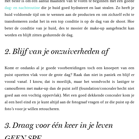
Het beste is om een aantal maanden van te voren te beginnen met een goede
dag- en nachtroutine
die je huid goed hydrateert en laat stralen. Zo heeft je
huid voldoende tijd om te wennen aan de producten en om zichzelf echt te
transformeren zodat het in een top conditie is op de dag van de shoot. Hoe
beter de conditie van je huid, des te mooier de make-up aangebracht kan
worden en blijft zitten gedurende de dag.
2. Blijf van je onzuiverheden af
Komt er ondanks al je goede voorbereidingen toch een knoepert van een
puist opzetten vlak voor de grote dag? Raak dan niet in paniek en blijf er
vooral vanaf. I know, dat is moeilijk, maar het wondvocht is lastiger te
camoufleren met make-up dan de puist zelf (foundation/concealer hecht niet
goed aan een vochtig oppervlak). Met een goed dekkende concealer kom je
al een heel eind en je kunt altijd aan de fotograaf vragen of ze die puist op de
foto’s voor je willen retoucheren.
3. Draag voor één keer in je leven
GEEN SPF