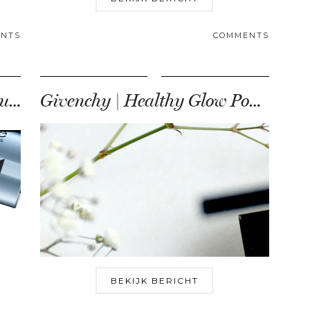
NTS
COMMENTS
Eerste indruk | Catrice producten voorjaar ’18
Givenchy | Healthy Glow Powder floral edition 2017
BEKIJK BERICHT