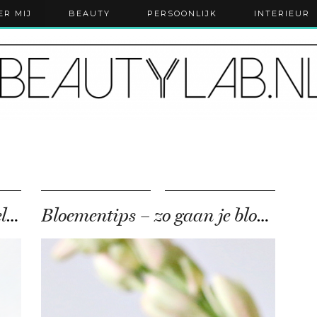
ER MIJ
BEAUTY
PERSOONLIJK
INTERIEUR
Lente flatbreads recept – snel & makkelijk
Bloementips – zo gaan je bloemen veel langer mee