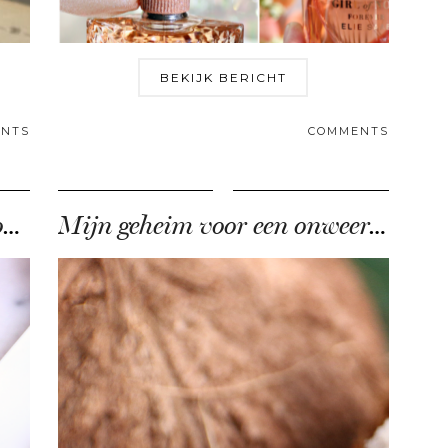
BEKIJK BERICHT
NTS
COMMENTS
bloemige parfums voor het optimale lentegevoel!
Mijn geheim voor een onweerstaanbaar zachte huid