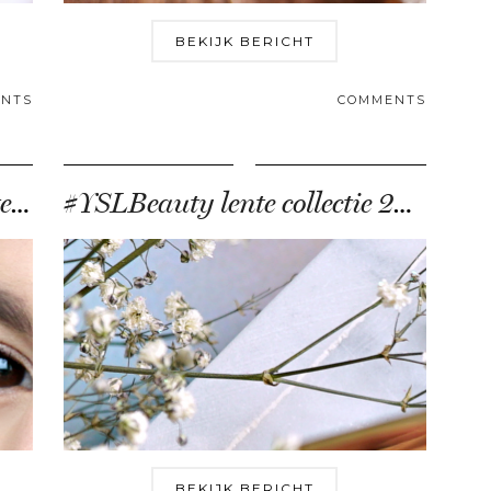
BEKIJK BERICHT
NTS
COMMENTS
Guerlain richt zich deze lente op Korean-style strobing
#YSLBeauty lente collectie 2018 review & swatches
BEKIJK BERICHT