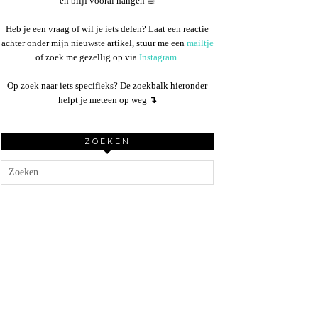
en blijf vooral hangen ☕︎
Heb je een vraag of wil je iets delen? Laat een reactie
achter onder mijn nieuwste artikel, stuur me een
mailtje
of zoek me gezellig op via
Instagram
.
Op zoek naar iets specifieks? De zoekbalk hieronder
helpt je meteen op weg
↴
ZOEKEN