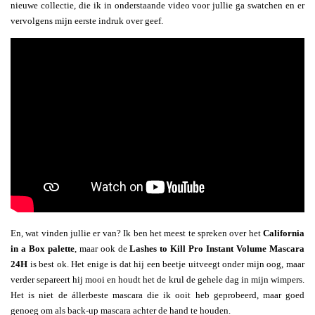
nieuwe collectie, die ik in onderstaande video voor jullie ga swatchen en er
vervolgens mijn eerste indruk over geef.
En, wat vinden jullie er van? Ik ben het meest te spreken over het
California
in a Box palette
, maar ook de
Lashes to Kill Pro Instant Volume Mascara
24H
is best ok. Het enige is dat hij een beetje uitveegt onder mijn oog, maar
verder separeert hij mooi en houdt het de krul de gehele dag in mijn wimpers.
Het is niet de állerbeste mascara die ik ooit heb geprobeerd, maar goed
genoeg om als back-up mascara achter de hand te houden.