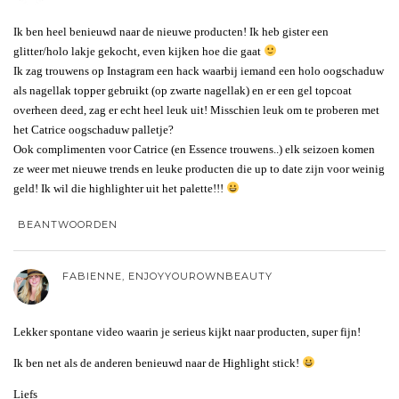
Ik ben heel benieuwd naar de nieuwe producten! Ik heb gister een
glitter/holo lakje gekocht, even kijken hoe die gaat
Ik zag trouwens op Instagram een hack waarbij iemand een holo oogschaduw
als nagellak topper gebruikt (op zwarte nagellak) en er een gel topcoat
overheen deed, zag er echt heel leuk uit! Misschien leuk om te proberen met
het Catrice oogschaduw palletje?
Ook complimenten voor Catrice (en Essence trouwens..) elk seizoen komen
ze weer met nieuwe trends en leuke producten die up to date zijn voor weinig
geld! Ik wil die highlighter uit het palette!!!
BEANTWOORDEN
FABIENNE, ENJOYYOUROWNBEAUTY
Lekker spontane video waarin je serieus kijkt naar producten, super fijn!
Ik ben net als de anderen benieuwd naar de Highlight stick!
Liefs