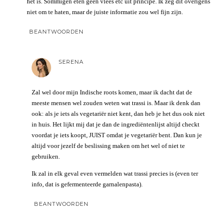
het is. Sommigen eten geen vlees etc uit principe. Ik zeg dit overigens
niet om te haten, maar de juiste informatie zou wel fijn zijn.
BEANTWOORDEN
SERENA
Zal wel door mijn Indische roots komen, maar ik dacht dat de
meeste mensen wel zouden weten wat trassi is. Maar ik denk dan
ook: als je iets als vegetariër niet kent, dan heb je het dus ook niet
in huis. Het lijkt mij dat je dan de ingrediëntenlijst altijd checkt
voordat je iets koopt, JUIST omdat je vegetariër bent. Dan kun je
altijd voor jezelf de beslissing maken om het wel of niet te
gebruiken.
Ik zal in elk geval even vermelden wat trassi precies is (even ter
info, dat is gefermenteerde garnalenpasta).
BEANTWOORDEN