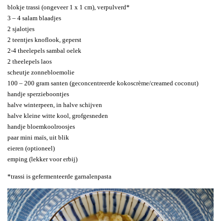
blokje trassi (ongeveer 1 x 1 cm), verpulverd*
3 – 4 salam blaadjes
2 sjalotjes
2 teentjes knoflook, geperst
2-4 theelepels sambal oelek
2 theelepels laos
scheutje zonnebloemolie
100 – 200 gram santen (geconcentreerde kokoscrème/creamed coconut)
handje sperzieboontjes
halve winterpeen, in halve schijven
halve kleine witte kool, grofgesneden
handje bloemkoolroosjes
paar mini maïs, uit blik
eieren (optioneel)
emping (lekker voor erbij)
*trassi is gefermenteerde garnalenpasta