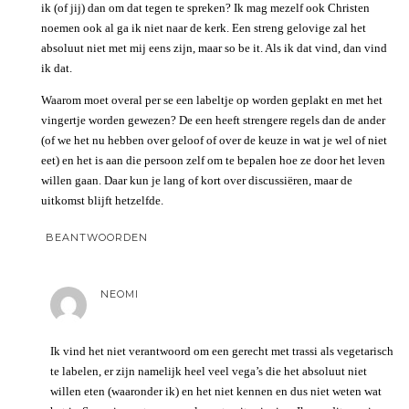
ik (of jij) dan om dat tegen te spreken? Ik mag mezelf ook Christen
noemen ook al ga ik niet naar de kerk. Een streng gelovige zal het
absoluut niet met mij eens zijn, maar so be it. Als ik dat vind, dan vind
ik dat.
Waarom moet overal per se een labeltje op worden geplakt en met het
vingertje worden gewezen? De een heeft strengere regels dan de ander
(of we het nu hebben over geloof of over de keuze in wat je wel of niet
eet) en het is aan die persoon zelf om te bepalen hoe ze door het leven
willen gaan. Daar kun je lang of kort over discussiëren, maar de
uitkomst blijft hetzelfde.
BEANTWOORDEN
NEOMI
Ik vind het niet verantwoord om een gerecht met trassi als vegetarisch
te labelen, er zijn namelijk heel veel vega’s die het absoluut niet
willen eten (waaronder ik) en het niet kennen en dus niet weten wat