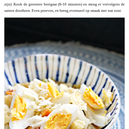
zijn). Kook de groenten beetgaar (8-10 minuten) en meng er vervolgens de
santen doorheen. Even proeven, en breng eventueel op smaak met wat zout.