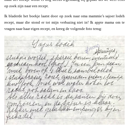
op zoek zijn naar een recept.
Ik bladerde het boekje laatst door op zoek naar oma mammie’s sajoer lodeh
recept, maar die stond er tot mijn verbazing niet in! Ik appte mama om te
vragen naar haar eigen recept, en kreeg de volgende foto terug: