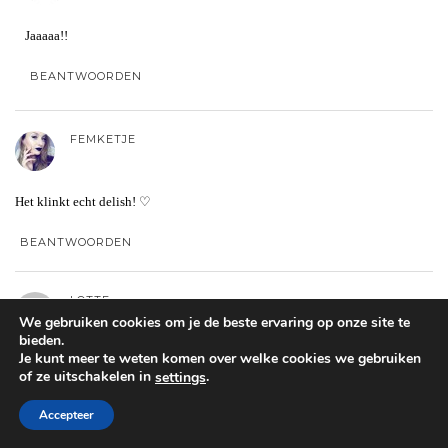
Jaaaaa!!
BEANTWOORDEN
FEMKETJE
Het klinkt echt delish! ♡
BEANTWOORDEN
LOTTE
We gebruiken cookies om je de beste ervaring op onze site te
bieden.
Je kunt meer te weten komen over welke cookies we gebruiken
De foto’s doen het bij mij niet!
of ze uitschakelen in
.
settings
BEANTWOORDEN
Accepteer