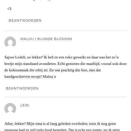
<3
BEANTWOORDEN
MALOU | BLONDE BLOSSOM
Sajoer Lodeh, zo lekker! Ik heb in een toko gewerkt en daar was het zo’n
beetje mijn standaard avondeten. Echt genieten die maaltijd, vooral ook door
de kokossmaak die erbij zit. En wat prachtig die foto, met dat
handgeschreven recept! Malou x
BEANTWOORDEN
LEIN
Adoe, lekker! Mijn oma is al lang geleden overleden, toen ik nog geen
interesse had in zelf indo food bereiden. Dat is echt een gemis, nu ik mijn