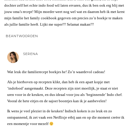
dochter zelf het echte indo food wil laten ervaren, dus ik ben ook erg blij met
jouw oma’s recept! Mijn moeder weet nog wel wat en daarom heb ik met kerst
mijn familie het family cookbook gegeven om precies zo’n boekje te maken
als jullie familie heeft. Lijkt me super!!! Selamat makan!!!
BEANTWOORDEN
SERENA
Wat leuk die familierecept boekjes he! Zo’n waardevol cadeau!
Als je hierboven op recepten klikt, dan heb ik een apart kopje met
‘indofood’ aangemaakt. Deze recepten zijn niet moeilijk, je staat er niet
uren voor in de keuken, en dus ideaal voor jou als ‘beginnende’ Indo chef.
Vooral de hete eitjes en de sajoer boontjes kan ik je aanbevelen!
Ik wens je veel plezier in de keuken! Indisch koken is zo leuk en zo
ontspannend, ik zet vaak een Netflixje erbij aan en op die moment creëer ik
een momentje voor mezelf