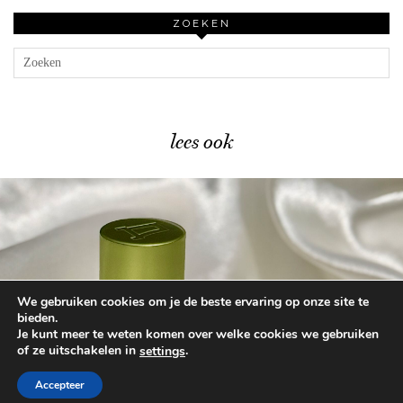
ZOEKEN
lees ook
We gebruiken cookies om je de beste ervaring op onze site te
Mijn review van het …
bieden.
Je kunt meer te weten komen over welke cookies we gebruiken
of ze uitschakelen in
.
settings
© 2026
BEAUTYLAB.NL
FAQ
ALGEMENE
VOORWAARDEN
Accepteer
WORDPRESS THEME BY
pipdig