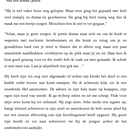
“Wat een drama Queen.”
“Hij is wel vaker boos weg gelopen. Maar toen ging het gepaard met heel
veel stampij en drama en geschreeuw. Nu ging hij heel rustig weg dus ik
maak me een beetje zorgen. Misschien ben ik wel te ver gegaan.”
“Schat, maar je geen zorgen. Je portie drama staat zich nu om de hoek te
wapenen met nucleaire kernbommen en die komt zo terug om je zo
genadeloos hard van je stoel te blazen dat er alleen nog maar een paar
smeulende naaldhakken overblijven op de plek waar jij nu zit. Daar ken ik
hem goed genoeg voor en die riedel heb ik vaak zat mee gemaakt. Ik schrik
er niet meer van. Laat je alsjeblieft niet gek ma…”
Hij heeft zijn zin nog niet afgemaakt of achter mij klinkt het alsof er een
kudde wilde bizons aan komt stampen. Als ik achterom kijk, zie ik een
woedende Hef aanstormen. De aderen in zijn hals staan op knappen, zijn
ogen zijn rood van woede. Ik ga rechtop zitten en zet me schrap. Vlak voor
mijn neus komt hij tot stilstand. Hij zegt niets. John steekt een sigaret op,
hangt relaxed achterover in zijn stoel en aanschouwt de hele scene alsof hij
net een nieuwe aflevering van zijn lievelingsserie heeft opgezet. Hij gooit
zijn hoofd zo ver naar achterover tot hij de jongen achter de bar
ondersteboven aankijkt.