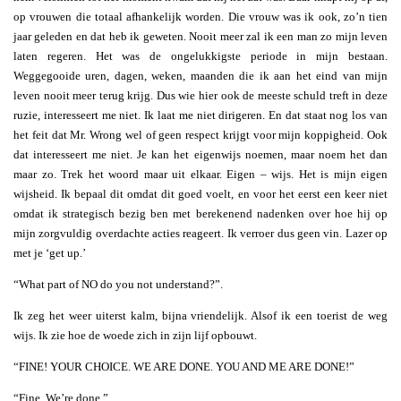
op vrouwen die totaal afhankelijk worden. Die vrouw was ik ook, zo’n tien
jaar geleden en dat heb ik geweten. Nooit meer zal ik een man zo mijn leven
laten regeren. Het was de ongelukkigste periode in mijn bestaan.
Weggegooide uren, dagen, weken, maanden die ik aan het eind van mijn
leven nooit meer terug krijg. Dus wie hier ook de meeste schuld treft in deze
ruzie, interesseert me niet. Ik laat me niet dirigeren. En dat staat nog los van
het feit dat Mr. Wrong wel of geen respect krijgt voor mijn koppigheid. Ook
dat interesseert me niet. Je kan het eigenwijs noemen, maar noem het dan
maar zo. Trek het woord maar uit elkaar. Eigen – wijs. Het is mijn eigen
wijsheid. Ik bepaal dit omdat dit goed voelt, en voor het eerst een keer niet
omdat ik strategisch bezig ben met berekenend nadenken over hoe hij op
mijn zorgvuldig overdachte acties reageert. Ik verroer dus geen vin. Lazer op
met je ‘get up.’
“What part of NO do you not understand?”.
Ik zeg het weer uiterst kalm, bijna vriendelijk. Alsof ik een toerist de weg
wijs. Ik zie hoe de woede zich in zijn lijf opbouwt.
“FINE! YOUR CHOICE. WE ARE DONE. YOU AND ME ARE DONE!”
“Fine. We’re done.”