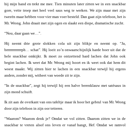
hij mijn hand en trekt me mee. Tien minuten later zitten we in een snackbar
gore, vette troep met heel veel saus weg te werken. We zijn maar met zijn
tweeën maar hebben voor vier man voer besteld. Dan gaat zijn telefoon, het is
Mr. Wrong. John draait met zijn ogen en slaakt een diepe, dramatische zucht.
“Nou, daar gaan we…”.
Hij neemt drie grote slokken cola uit zijn blikje en neemt op. “Ja,
brrrrrrrrrrrrrph… schat”. Hij loeit zo’n onwaarschijnlijk harde boer uit dat de
hele snackbar omkijkt. Ik moet zo ontzettend hard lachen dat John ook
begint lachen. Ik weet dat Mr. Wrong mij hoort en ik weet ook dat hem dit
woest maakt. Wij zitten hier te lachen in een snackbar terwijl hij ergens
anders, zonder mij, witheet van woede zit te zijn.
“In de snackbar”, zegt hij terwijl hij een halve berenklauw met satésaus in
zijn mond schuift.
Ik zit aan de overkant van ons tafeltje maar ik hoor het gebrul van Mr. Wrong
door zijn telefoon in zijn oor tetteren.
“Waarom? Waarom denk je? Omdat we vol zitten. Daarom zitten we in de
snackbar te vreten alsof ons leven er vanaf hangt, Hef. Omdat we ramvol