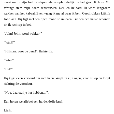
naast me in zijn bed te slapen als onophoudelijk de bel gaat. Ik hoor Mr.
Wrongs stem mijn naam schreeuwen. Kei- en keihard. Ik word langzaam
wakker van het kabaal. Even vraag ik me af waar ik ben. Geschrokken kijk ik
John aan. Hij ligt met een open mond te snurken. Binnen een halve seconde
zit ik rechtop in bed.
“John! John, word wakker!”
“Wat?!”
“Hij staat voor de deur!”, fluister ik.
“Wie?”
“Hef!”
Hij kijkt even verward om zich heen. Wrijft in zijn ogen, staat hij op en loopt
richting de voordeur.
“Nou, daar zul je het hebben…”.
Dan horen we allebei een harde, doffe knal.
Liefs,