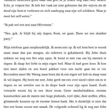
Echt, je verpest het. Ik heb het vaak zat zien gebeuren dat die wijven als de
dood zijn hem te verliezen en zich wanhopig naar zijn wil schikken. Maar je
moet het zelf weten.”
“Ik pak wel een taxi naar Hilversum.”
“Nee, gek. Je blijft bij mij slapen. Kom, we gaan. Doen we een slumber
party.”
Mijn telefoon gaat onophoudelijk. Ik neem niet op. Ik wil hem best te woord
staan maar dan pas morgen, als iedereen is gekalmeerd. Bij John thuis
trekken we nog een fles wijn open. Ik houd er niet van om bij mensen te
slapen. Ik slaap het liefst in mijn eigen bed. Maar ik had geen keus. Ik kon
niet meer rijden en een hotel pakken voor een nacht gaat me te ver.
Bovendien moet Mr. Wrong maar leren dat ik een eigen wil heb en slaap waar
ik wil slapen. Hij bezit me niet. John geeft me een over sized t-shirt om in te
slapen en we settelen ons in de diepe bank voor zijn open haard. Zoals
verwacht woont hij in een show room. Grote meubelstukken, enorme
kunstwerken aan de muren met hoge plafonds, veel rijke, dure stoffen, effen,
glimmende kussens op de enorme linnen bank. Het is duidelijk te zien dat
hier een homo woont met smaak. De volgende ochtend lig ik nog met John