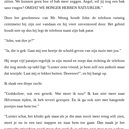
zitten. We kunnen geen boe of bah meer zeggen. Angel, wil jij nog een bak
saus vragen? OMDAT WE HONGER HEBBEN NATUURLIJK.”
Door het geschreeuw van Mr. Wrong houdt John de telefoon twintig
centimeter bij zijn oor vandaan en hij vreet onverstoord door. Het gebrul
houdt niet op dus hij legt de telefoon naast zijn bak patat.
“John, wat doe je?”
“Ja, die is gek. Gaat mij een beetje de schuld geven van zijn ruzie met jou.”
Hij stopt vijf patatjes tegelijk in zijn mond en roept dan richting de telefoon
die nog steeds op tafel ligt “Luister eens vriend, je bent zelf een asshole maar
dat terzijde. Laat mij er lekker buiten. Doeeeeei!”, en hij hangt op.
Ik slaak een diepe zucht.
“Godskolere, wat een gezeik. Wat moet ik nou? Ik kan niet meer naar
Hilversum rijden, ik heb teveel gezopen. En ik ga ook niet met hangende
pootjes naar hem toe.”
“Luister schat, het klinkt gek maar als je die man nooit meer terug wilt zien,
moet je nu in een taxi stappen en naar hem toe gaan. Dan maak je het
vannacht misschien goed maar dan geef ik je relatie nog max twee weken.