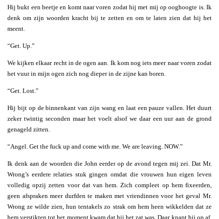
Hij bukt een beetje en komt naar voren zodat hij met mij op ooghoogte is. Ik
denk om zijn woorden kracht bij te zetten en om te laten zien dat hij het
meent.
“Get. Up.”
We kijken elkaar recht in de ogen aan. Ik kom nog iets meer naar voren zodat
het vuur in mijn ogen zich nog dieper in de zijne kan boren.
“Get. Lost.”
Hij bijt op de binnenkant van zijn wang en laat een pauze vallen. Het duurt
zeker twintig seconden maar het voelt alsof we daar een uur aan de grond
genageld zitten.
“Angel. Get the fuck up and come with me. We are leaving. NOW.”
Ik denk aan de woorden die John eerder op de avond tegen mij zei. Dat Mr.
Wrong’s eerdere relaties stuk gingen omdat die vrouwen hun eigen leven
volledig opzij zetten voor dat van hem. Zich compleet op hem fixeerden,
geen afspraken meer durfden te maken met vriendinnen voor het geval Mr.
Wrong ze wilde zien, hun tentakels zo strak om hem heen wikkelden dat ze
hem verstikten tot het moment kwam dat hij het zat was. Daar knapt hij op af,