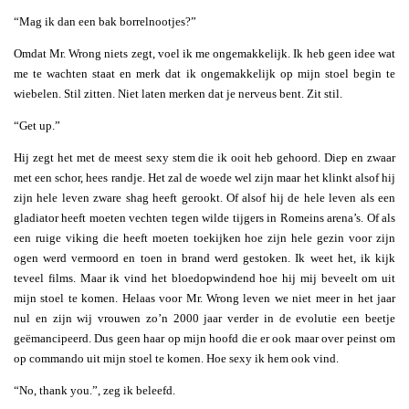
“Mag ik dan een bak borrelnootjes?”
Omdat Mr. Wrong niets zegt, voel ik me ongemakkelijk. Ik heb geen idee wat
me te wachten staat en merk dat ik ongemakkelijk op mijn stoel begin te
wiebelen. Stil zitten. Niet laten merken dat je nerveus bent. Zit stil.
“Get up.”
Hij zegt het met de meest sexy stem die ik ooit heb gehoord. Diep en zwaar
met een schor, hees randje. Het zal de woede wel zijn maar het klinkt alsof hij
zijn hele leven zware shag heeft gerookt. Of alsof hij de hele leven als een
gladiator heeft moeten vechten tegen wilde tijgers in Romeins arena’s. Of als
een ruige viking die heeft moeten toekijken hoe zijn hele gezin voor zijn
ogen werd vermoord en toen in brand werd gestoken. Ik weet het, ik kijk
teveel films. Maar ik vind het bloedopwindend hoe hij mij beveelt om uit
mijn stoel te komen. Helaas voor Mr. Wrong leven we niet meer in het jaar
nul en zijn wij vrouwen zo’n 2000 jaar verder in de evolutie een beetje
geëmancipeerd. Dus geen haar op mijn hoofd die er ook maar over peinst om
op commando uit mijn stoel te komen. Hoe sexy ik hem ook vind.
“No, thank you.”, zeg ik beleefd.