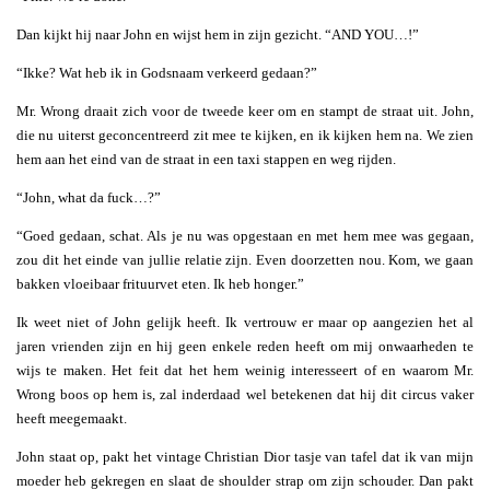
Dan kijkt hij naar John en wijst hem in zijn gezicht. “AND YOU…!”
“Ikke? Wat heb ik in Godsnaam verkeerd gedaan?”
Mr. Wrong draait zich voor de tweede keer om en stampt de straat uit. John,
die nu uiterst geconcentreerd zit mee te kijken, en ik kijken hem na. We zien
hem aan het eind van de straat in een taxi stappen en weg rijden.
“John, what da fuck…?”
“Goed gedaan, schat. Als je nu was opgestaan en met hem mee was gegaan,
zou dit het einde van jullie relatie zijn. Even doorzetten nou. Kom, we gaan
bakken vloeibaar frituurvet eten. Ik heb honger.”
Ik weet niet of John gelijk heeft. Ik vertrouw er maar op aangezien het al
jaren vrienden zijn en hij geen enkele reden heeft om mij onwaarheden te
wijs te maken. Het feit dat het hem weinig interesseert of en waarom Mr.
Wrong boos op hem is, zal inderdaad wel betekenen dat hij dit circus vaker
heeft meegemaakt.
John staat op, pakt het vintage Christian Dior tasje van tafel dat ik van mijn
moeder heb gekregen en slaat de shoulder strap om zijn schouder. Dan pakt