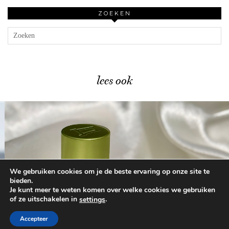
ZOEKEN
lees ook
We gebruiken cookies om je de beste ervaring op onze site te
Mijn review van het …
bieden.
Je kunt meer te weten komen over welke cookies we gebruiken
of ze uitschakelen in
.
settings
© 2026
BEAUTYLAB.NL
FAQ
ALGEMENE
VOORWAARDEN
Accepteer
WORDPRESS THEME BY
pipdig