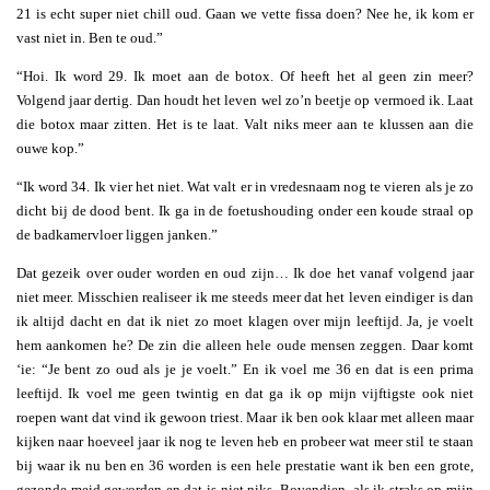
21 is echt super niet chill oud. Gaan we vette fissa doen? Nee he, ik kom er
vast niet in. Ben te oud.”
“Hoi. Ik word 29. Ik moet aan de botox. Of heeft het al geen zin meer?
Volgend jaar dertig. Dan houdt het leven wel zo’n beetje op vermoed ik. Laat
die botox maar zitten. Het is te laat. Valt niks meer aan te klussen aan die
ouwe kop.”
“Ik word 34. Ik vier het niet. Wat valt er in vredesnaam nog te vieren als je zo
dicht bij de dood bent. Ik ga in de foetushouding onder een koude straal op
de badkamervloer liggen janken.”
Dat gezeik over ouder worden en oud zijn… Ik doe het vanaf volgend jaar
niet meer. Misschien realiseer ik me steeds meer dat het leven eindiger is dan
ik altijd dacht en dat ik niet zo moet klagen over mijn leeftijd. Ja, je voelt
hem aankomen he? De zin die alleen hele oude mensen zeggen. Daar komt
‘ie: “Je bent zo oud als je je voelt.” En ik voel me 36 en dat is een prima
leeftijd. Ik voel me geen twintig en dat ga ik op mijn vijftigste ook niet
roepen want dat vind ik gewoon triest. Maar ik ben ook klaar met alleen maar
kijken naar hoeveel jaar ik nog te leven heb en probeer wat meer stil te staan
bij waar ik nu ben en 36 worden is een hele prestatie want ik ben een grote,
gezonde meid geworden en dat is niet niks. Bovendien, als ik straks op mijn