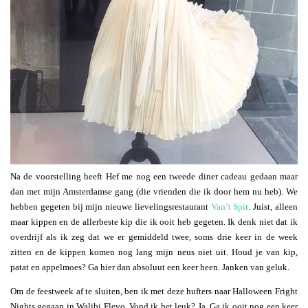
Na de voorstelling heeft Hef me nog een tweede diner cadeau gedaan maar
dan met mijn Amsterdamse gang (die vrienden die ik door hem nu heb). We
hebben gegeten bij mijn nieuwe lievelingsrestaurant
Van’t Spit
. Juist, alleen
maar kippen en de allerbeste kip die ik ooit heb gegeten. Ik denk niet dat ik
overdrijf als ik zeg dat we er gemiddeld twee, soms drie keer in de week
zitten en de kippen komen nog lang mijn neus niet uit. Houd je van kip,
patat en appelmoes? Ga hier dan absoluut een keer heen. Janken van geluk.
Om de feestweek af te sluiten, ben ik met deze hufters naar Halloween Fright
Nights gegaan in Walibi Flevo. Vond ik het leuk? Ja. Ga ik ooit nog een keer