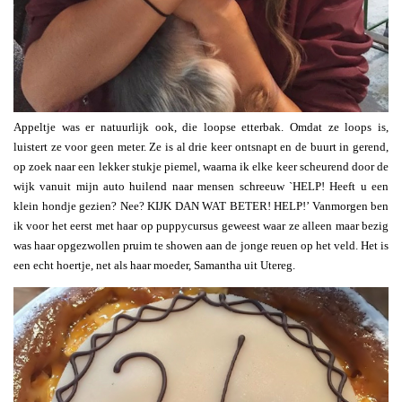
Appeltje was er natuurlijk ook, die loopse etterbak. Omdat ze loops is,
luistert ze voor geen meter. Ze is al drie keer ontsnapt en de buurt in gerend,
op zoek naar een lekker stukje piemel, waarna ik elke keer scheurend door de
wijk vanuit mijn auto huilend naar mensen schreeuw `HELP! Heeft u een
klein hondje gezien? Nee? KIJK DAN WAT BETER! HELP!’ Vanmorgen ben
ik voor het eerst met haar op puppycursus geweest waar ze alleen maar bezig
was haar opgezwollen pruim te showen aan de jonge reuen op het veld. Het is
een echt hoertje, net als haar moeder, Samantha uit Utereg.