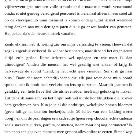
vijfenzeventigste met een volle strontluier die maar niet wordt verschoond
omdat er niet genoeg verzorgend personeel is, helemaal alleen in een stoel zit
op de klaverjasclub waar niemand is komen opdagen, zal ik met weemoed
terug denken aan mijn dertigers jaren dus ik ga er wat harder van genieten.
Huppekee, da’s de nieuwe insteek vanaf nu.
Zoals elk jaar heb ik weinig zin om mijn verjaardag te vieren. Hoewel, dat
zeg ik eigenlijk verkeerd. Ik wil het best vieren, maar ik vind het organiseren
altijd zo’n gedoe. Komt iedereen wel opdagen en wie moet ik dan
uitnodigen? Vinden die mensen het wel gezellig met elkaar of krijg ik
halverwege de avond “Eend, jij hebt echt gare vrienden. Sorry, ik ga naar
huis.” Door dat soort achterlijkheden die elk jaar weer door mijn hoofd
spoken, heb ik nooit heel veel zin om iets op te zetten. Maar dit jaar heb ik
gelukkig een hele lieve Hef die als levensdoel heeft mij gelukkig te maken.
Dat denk ik soms echt en het blijkt ook wel uit de hoofdstukken die ik over
hem geschreven heb. Kun je je al die ontbijtjes, wekelijkse bossen bloemen
(geen lullige tankstation boeketjes, echt 50 lelies van een fakking meter
hoog), en om de paar dagen een cadeautje (geen reep chocola, echte cadeaus
zoals sneakers, jurken, parfum, cosmetica, noem maar op) nog herinneren? Ik
ben er op een gegeven moment mee gestopt alles online te zetten. Simpelweg