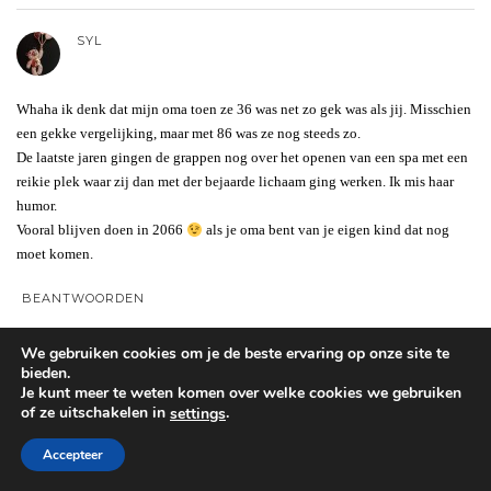
SYL
Whaha ik denk dat mijn oma toen ze 36 was net zo gek was als jij. Misschien
een gekke vergelijking, maar met 86 was ze nog steeds zo.
De laatste jaren gingen de grappen nog over het openen van een spa met een
reikie plek waar zij dan met der bejaarde lichaam ging werken. Ik mis haar
humor.
Vooral blijven doen in 2066
als je oma bent van je eigen kind dat nog
moet komen.
BEANTWOORDEN
We gebruiken cookies om je de beste ervaring op onze site te
CLAIRE
bieden.
Je kunt meer te weten komen over welke cookies we gebruiken
of ze uitschakelen in
.
settings
Proficiat! Marilyn was 36.
Accepteer
BEANTWOORDEN