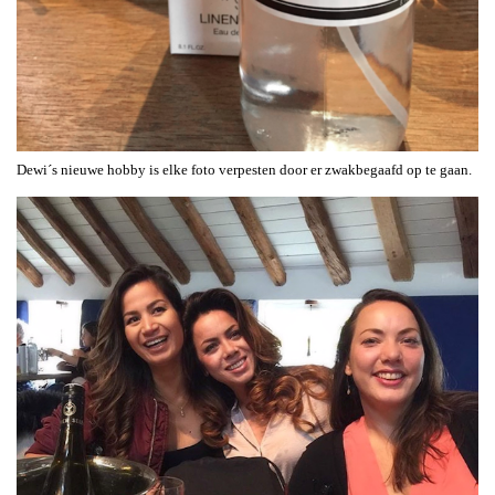
Dewi´s nieuwe hobby is elke foto verpesten door er zwakbegaafd op te gaan.