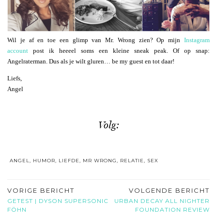
Wil je af en toe een glimp van Mr. Wrong zien? Op mijn
Instagram
account
post ik heeeel soms een kleine sneak peak. Of op snap:
Angelraterman. Dus als je wilt gluren… be my guest en tot daar!
Liefs,
Angel
Volg:
ANGEL
,
HUMOR
,
LIEFDE
,
MR WRONG
,
RELATIE
,
SEX
VORIGE BERICHT
VOLGENDE BERICHT
GETEST | DYSON SUPERSONIC
URBAN DECAY ALL NIGHTER
FÖHN
FOUNDATION REVIEW