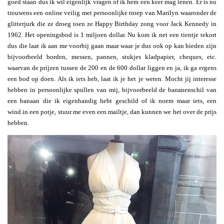
goed staan dus ik wil eigenlijk vragen of ik hem een keer mag lenen. Er is nu
trouwens een online veilig met persoonlijke troep van Marilyn waaronder de
glitterjurk die ze droeg toen ze Happy Birthday zong voor Jack Kennedy in
1962. Het openingsbod is 1 miljoen dollar. Nu kom ik net een tientje tekort
dus die laat ik aan me voorbij gaan maar waar je dus ook op kan bieden zijn
bijvoorbeeld borden, messen, pannen, stukjes kladpapier, cheques, etc.
waarvan de prijzen tussen de 200 en de 600 dollar liggen en ja, ik ga ergens
een bod op doen. Als ik iets heb, laat ik je het je weten. Mocht jij interesse
hebben in persoonlijke spullen van mij, bijvoorbeeld de bananenschil van
een banaan die ik eigenhandig hebt geschild of ik noem maar iets, een
wind in een potje, stuur me even een mailtje, dan kunnen we het over de prijs
hebben.