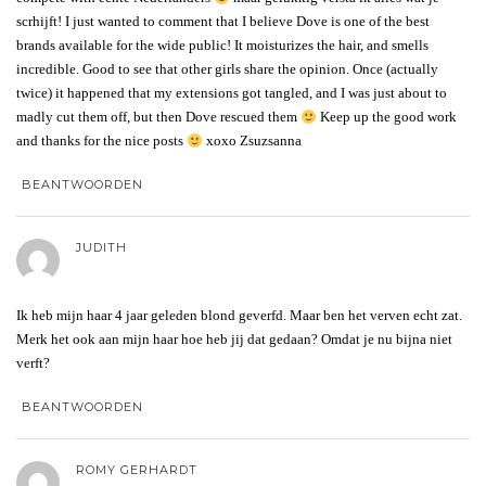
scrhijft! I just wanted to comment that I believe Dove is one of the best
brands available for the wide public! It moisturizes the hair, and smells
incredible. Good to see that other girls share the opinion. Once (actually
twice) it happened that my extensions got tangled, and I was just about to
madly cut them off, but then Dove rescued them
Keep up the good work
and thanks for the nice posts
xoxo Zsuzsanna
BEANTWOORDEN
JUDITH
Ik heb mijn haar 4 jaar geleden blond geverfd. Maar ben het verven echt zat.
Merk het ook aan mijn haar hoe heb jij dat gedaan? Omdat je nu bijna niet
verft?
BEANTWOORDEN
ROMY GERHARDT