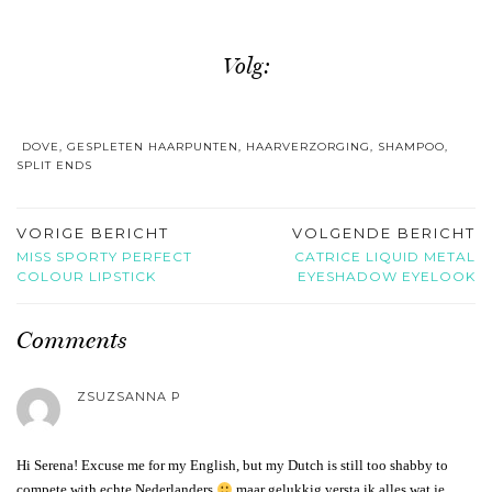
Volg:
DOVE
,
GESPLETEN HAARPUNTEN
,
HAARVERZORGING
,
SHAMPOO
,
SPLIT ENDS
VORIGE BERICHT
VOLGENDE BERICHT
MISS SPORTY PERFECT
CATRICE LIQUID METAL
COLOUR LIPSTICK
EYESHADOW EYELOOK
Comments
ZSUZSANNA P
Hi Serena! Excuse me for my English, but my Dutch is still too shabby to
compete with echte Nederlanders
maar gelukkig versta ik alles wat je