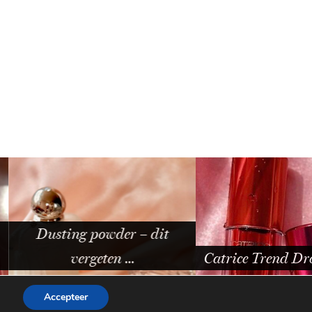
ng powder – dit
vergeten …
Catrice Trend Drop Glass …
Accepteer
WORDPRESS THEME BY
pipdig