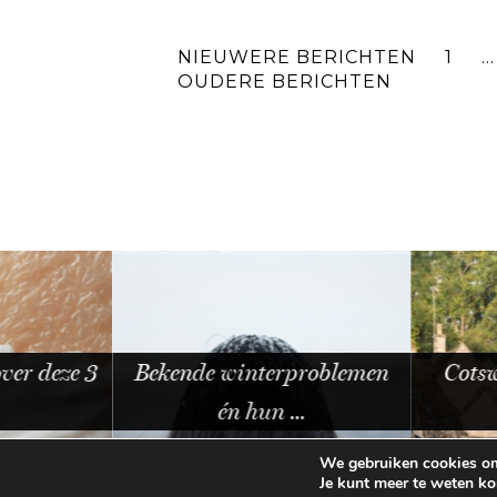
NIEUWERE BERICHTEN
1
…
OUDERE BERICHTEN
Bekende winterproblemen
Cotswolds roadt
én hun …
kinderen
We gebruiken cookies om 
Je kunt meer te weten k
© 2026
BEAUTYLAB.NL
FAQ
ALGEMEN