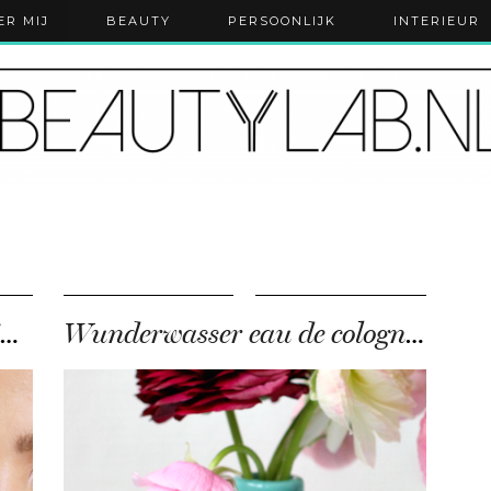
ER MIJ
BEAUTY
PERSOONLIJK
INTERIEUR
Tutorial Tuesday | Maybelline The Nudes palette
Wunderwasser eau de cologne review