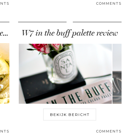
NTS
COMMENTS
€3 food challenge – pasta met groene asperges
W7 in the buff palette review
BEKIJK BERICHT
NTS
COMMENTS