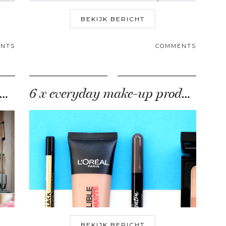
BEKIJK BERICHT
NTS
COMMENTS
ow-to: je interieur vernieuwen
6 x everyday make-up producten
BEKIJK BERICHT