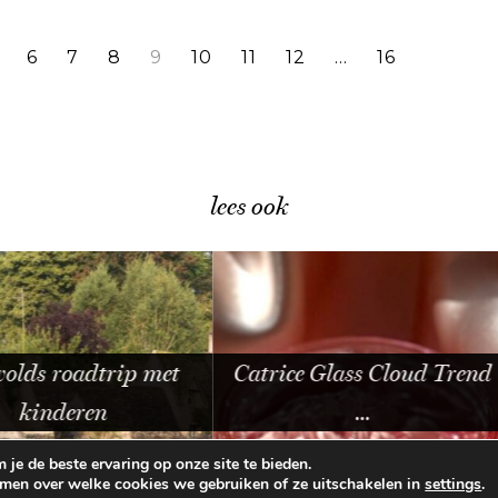
6
7
8
9
10
11
12
…
16
lees ook
rip met
Catrice Glass Cloud Trend
Dusti
…
je de beste ervaring op onze site te bieden.
omen over welke cookies we gebruiken of ze uitschakelen in
.
settings
E VOORWAARDEN