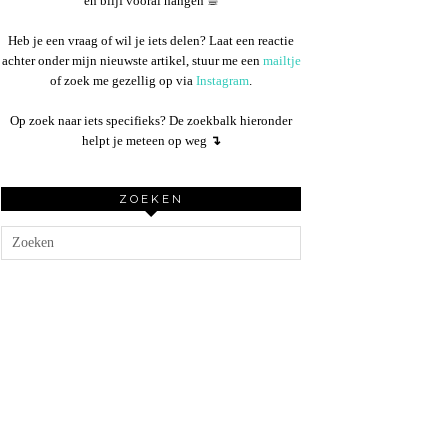
en blijf vooral hangen ☕︎
Heb je een vraag of wil je iets delen? Laat een reactie
achter onder mijn nieuwste artikel, stuur me een
mailtje
of zoek me gezellig op via
Instagram
.
Op zoek naar iets specifieks? De zoekbalk hieronder
helpt je meteen op weg
↴
ZOEKEN