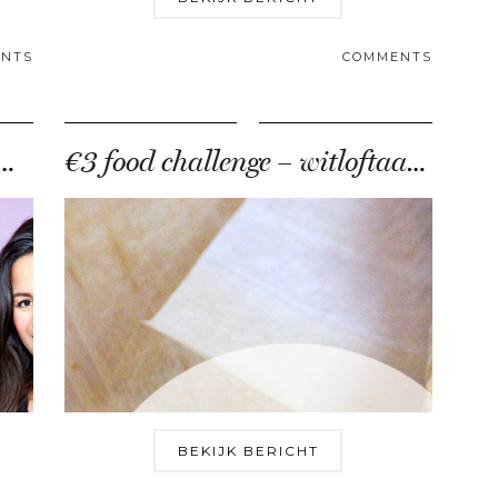
NTS
COMMENTS
urfest by Rita Ora (interview + review)
€3 food challenge – witloftaartje met knapperige katenspek
BEKIJK BERICHT