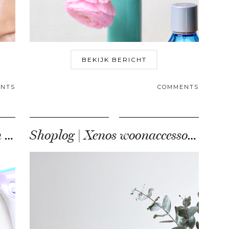
BEKIJK BERICHT
NTS
COMMENTS
7 x nieuwe beautyproducten voor de zomer
Shoplog | Xenos woonaccessoires en DIY items