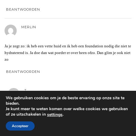
BEANTWOORDEN
MERLIN
Ja je zegt zo: ik heb een vette huid en ik heb een foundation nodig die niet te
hydraterend is. Ja doe dan wat poeder er over heen ofzo. Dan glim je ook niet
zo
BEANTWOORDEN
T.
We gebruiken cookies om je de beste ervaring op onze site te
bieden.
Je kunt meer te weten komen over welke cookies we gebruiken
Wat is daar het nut van als je gewoon een niet te hydraterende foundation
of ze uitschakelen in
.
settings
kan kopen?
met poederen is het toch dubbel op. Ik kan zelf ook geen
glowy foundation gebruiken
Accepteer
BEANTWOORDEN