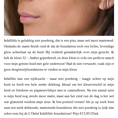
Infallible is gelukkig niet poederig, dat is een plus, maar wel mooi matterend.
Ondanks de matte finish vind ik dat de foundation toch een lichte, levendige
glow achterlaat op de huid. Hij verdeelt gemakkelijk over mijn gezicht. Ik
heb de kleur 32 – Amber geprobeerd, en deze kleur is echt een perfecte match
voor mijn getinte huid met gele ondertoon! Had ik niet verwacht, vaak zijn er
geen drogisterijfoundations te vinden in mijn kleur.
Infallibe laat een zijdezacht – maar niet poederig – laagje achter op mijn
huid en heeft een hele sterke dekking. Ideaal om het kleurverschil in mijn
huid en littekens en pigmentvlekjes mee te camoufleren. Na een aantal uren
is mijn huid nog steeds mooi matte, maar aan het eind van de dag is het wel
wat glanzend rondom mijn neus. Ik ben positief verrast! Als je op zoek bent
naar een sterk dekkende, matterende foundation die niet poederig is, kijk dan
zeker eens bij de L’Oréal Infallible foundations! Prijs €15,95/35ml.