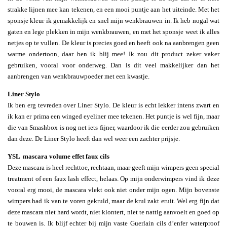
strakke lijnen mee kan tekenen, en een mooi puntje aan het uiteinde. Met het
sponsje kleur ik gemakkelijk en snel mijn wenkbrauwen in. Ik heb nogal wat
gaten en lege plekken in mijn wenkbrauwen, en met het sponsje weet ik alles
netjes op te vullen. De kleur is precies goed en heeft ook na aanbrengen geen
warme ondertoon, daar ben ik blij mee! Ik zou dit product zeker vaker
gebruiken, vooral voor onderweg. Dan is dit veel makkelijker dan het
aanbrengen van wenkbrauwpoeder met een kwastje.
Liner Stylo
Ik ben erg tevreden over Liner Stylo. De kleur is echt lekker intens zwart en
ik kan er prima een winged eyeliner mee tekenen. Het puntje is wel fijn, maar
die van Smashbox is nog net iets fijner, waardoor ik die eerder zou gebruiken
dan deze. De Liner Stylo heeft dan wel weer een zachter prijsje.
YSL mascara volume effet faux cils
Deze mascara is heel rechttoe, rechtaan, maar geeft mijn wimpers geen special
treatment of een faux lash effect, helaas. Op mijn onderwimpers vind ik deze
vooral erg mooi, de mascara vlekt ook niet onder mijn ogen. Mijn bovenste
wimpers had ik van te voren gekruld, maar de krul zakt eruit. Wel erg fijn dat
deze mascara niet hard wordt, niet klontert, niet te nattig aanvoelt en goed op
te bouwen is. Ik blijf echter bij mijn vaste Guerlain cils d’enfer waterproof