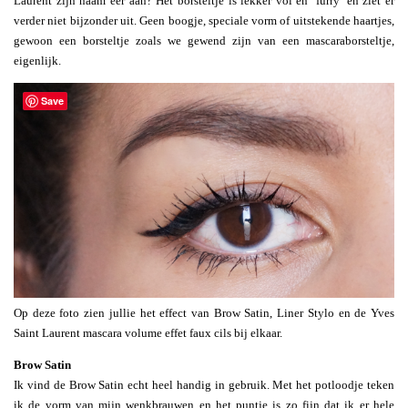
Laurent zijn naam eer aan? Het borsteltje is lekker vol en ‘furry’ en ziet er
verder niet bijzonder uit. Geen boogje, speciale vorm of uitstekende haartjes,
gewoon een borsteltje zoals we gewend zijn van een mascaraborsteltje,
eigenlijk.
Save
Op deze foto zien jullie het effect van Brow Satin, Liner Stylo en de Yves
Saint Laurent mascara volume effet faux cils bij elkaar.
Brow Satin
Ik vind de Brow Satin echt heel handig in gebruik. Met het potloodje teken
ik de vorm van mijn wenkbrauwen en het puntje is zo fijn dat ik er hele