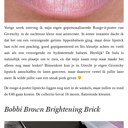
Vorige week ontving ik mijn eigen gepersonaliseerde Rouge-à-porter van
Givenchy in de zachtroze kleur rose aristocrate. In eerste instantie dacht ik
dat het om een verzorgende getinte lippenbalsem ging, maar deze lipstick
laat echt een prachtig, goed gepigmenteerd en fris kleurtje achter en voelt
aan als een verzorgende en hydraterende balsem. Heerlijk! De huls is
natuurlijk een plaatje om te zien, en dat mijn naam erop staat maakt het
alleen nog maar leuker! Binnenkort kun je in Utrecht je eigen Givenchy
lipstick aanschaffen én laten graveren, maar daarover vertel ik jullie later
meer. Ik wilde jullie vast een sneak peek geven
De rouge-à-porter lipsticks liggen nog niet in de winkels, maar zullen zo rond
de €40 gaan kosten. De collectie bevat 16 mooie, flatterende kleuren.
Bobbi Brown Brightening Brick