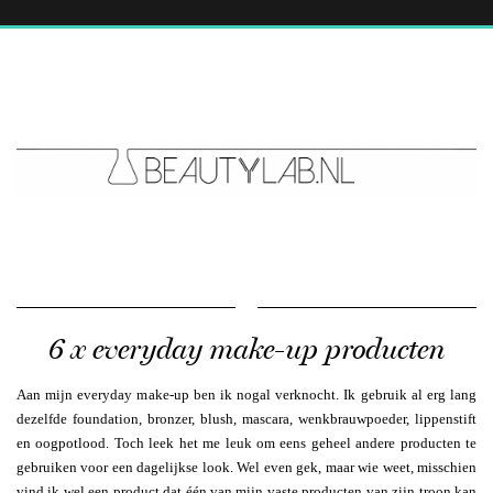
6 x everyday make-up producten
Aan mijn everyday make-up ben ik nogal verknocht. Ik gebruik al erg lang
dezelfde foundation, bronzer, blush, mascara, wenkbrauwpoeder, lippenstift
en oogpotlood. Toch leek het me leuk om eens geheel andere producten te
gebruiken voor een dagelijkse look. Wel even gek, maar wie weet, misschien
vind ik wel een product dat één van mijn vaste producten van zijn troon kan