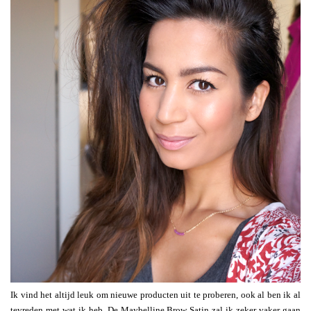
Ik vind het altijd leuk om nieuwe producten uit te proberen, ook al ben ik al
tevreden met wat ik heb. De Maybelline Brow Satin zal ik zeker vaker gaan