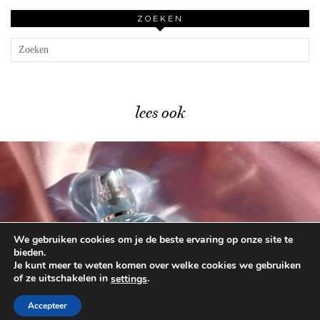
ZOEKEN
lees ook
We gebruiken cookies om je de beste ervaring op onze site te
Catrice Glass Cloud Hair & …
bieden.
Je kunt meer te weten komen over welke cookies we gebruiken
of ze uitschakelen in
.
settings
© 2026
BEAUTYLAB.NL
FAQ
ALGEMENE
VOORWAARDEN
Accepteer
WORDPRESS THEME BY
pipdig