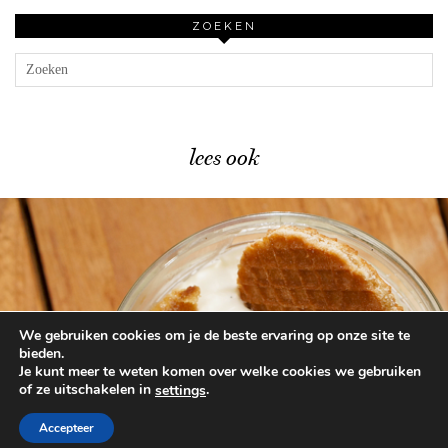
ZOEKEN
lees ook
We gebruiken cookies om je de beste ervaring op onze site te
Heerlijk herfsttoetje met stroopwafels …
bieden.
Je kunt meer te weten komen over welke cookies we gebruiken
of ze uitschakelen in
.
settings
© 2026
BEAUTYLAB.NL
FAQ
ALGEMENE
VOORWAARDEN
Accepteer
WORDPRESS THEME BY
pipdig