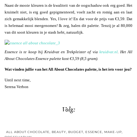
Naast de mooie kleuren is de kwaliteit van de oogschaduw ook erg goed. Het
kruimelt niet, is erg goed gepigmenteerd, voelt zacht en romig aan en laat
zich gemakkelijk blenden. Yes, I love it! En dat voor de prijs van €3,59. Dat
is helemaal mooi meegenomen! Ik zeg, halen dit palette. Tenzij je al 80,000
van dit soort kleuren in je stash hebt, natuurlijk.
Essence is te koop bij Kruidvat en Trekpleister of via
kruidvat.nl
. Het All
About Chocolates Essence palette kost €3,59 (8,5 gram).
Wat vinden jullie van het All About Chocolates palette, is het iets voor jou?
Until next time,
Serena Verbon
Volg:
ALL ABOUT CHOCOLATE
,
BEAUTY
,
BUDGET
,
ESSENCE
,
MAKE-UP
,