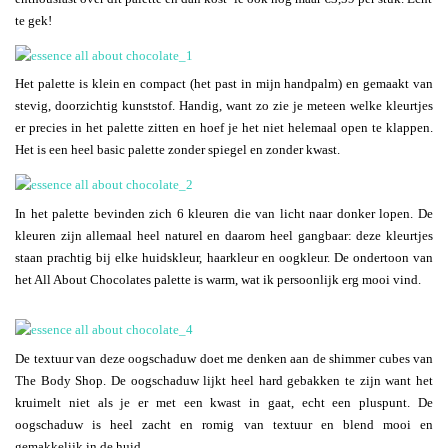
te gek!
Het palette is klein en compact (het past in mijn handpalm) en gemaakt van
stevig, doorzichtig kunststof. Handig, want zo zie je meteen welke kleurtjes
er precies in het palette zitten en hoef je het niet helemaal open te klappen.
Het is een heel basic palette zonder spiegel en zonder kwast.
In het palette bevinden zich 6 kleuren die van licht naar donker lopen. De
kleuren zijn allemaal heel naturel en daarom heel gangbaar: deze kleurtjes
staan prachtig bij elke huidskleur, haarkleur en oogkleur. De ondertoon van
het All About Chocolates palette is warm, wat ik persoonlijk erg mooi vind.
De textuur van deze oogschaduw doet me denken aan de shimmer cubes van
The Body Shop. De oogschaduw lijkt heel hard gebakken te zijn want het
kruimelt niet als je er met een kwast in gaat, echt een pluspunt. De
oogschaduw is heel zacht en romig van textuur en blend mooi en
gemakkelijk in de huid.