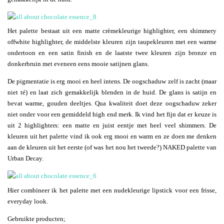
Het palette bestaat uit een matte crèmekleurige highlighter, een shimmery
offwhite highlighter, de middelste kleuren zijn taupekleuren met een warme
ondertoon en een satin finish en de laatste twee kleuren zijn bronze en
donkerbruin met eveneen eens mooie satijnen glans.
De pigmentatie is erg mooi en heel intens. De oogschaduw zelf is zacht (maar
niet té) en laat zich gemakkelijk blenden in de huid. De glans is satijn en
bevat warme, gouden deeltjes. Qua kwaliteit doet deze oogschaduw zeker
niet onder voor een gemiddeld high end merk. Ik vind het fijn dat er keuze is
uit 2 highlighters: een matte en juist eentje met heel veel shimmers. De
kleuren uit het palette vind ik ook erg mooi en warm en ze doen me denken
aan de kleuren uit het eerste (of was het nou het tweede?) NAKED palette van
Urban Decay.
Hier combineer ik het palette met een nudekleurige lipstick voor een frisse,
everyday look.
Gebruikte producten;