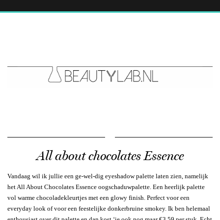
All about chocolates Essence
Vandaag wil ik jullie een ge-wel-dig eyeshadow palette laten zien, namelijk
het All About Chocolates Essence oogschaduwpalette. Een heerlijk palette
vol warme chocoladekleurtjes met een glowy finish. Perfect voor een
everyday look of voor een feestelijke donkerbruine smokey. Ik ben helemaal
enthousiast over dit palette en dan kost ‘ie ook nog maar €3,59 per stuk. Echt