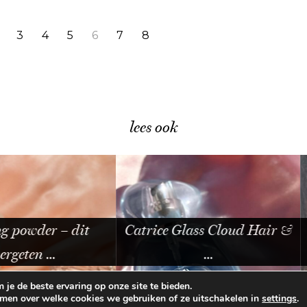
3
4
5
6
7
8
lees ook
 – dit
Catrice Glass Cloud Hair &
De Cotsw
…
…
je de beste ervaring op onze site te bieden.
omen over welke cookies we gebruiken of ze uitschakelen in
.
settings
E VOORWAARDEN