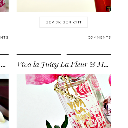
BEKIJK BERICHT
NTS
COMMENTS
Givenchy – Ange ou Démon Le Secret Elixir
Viva la Juicy La Fleur & Moschino Pink Bouquet