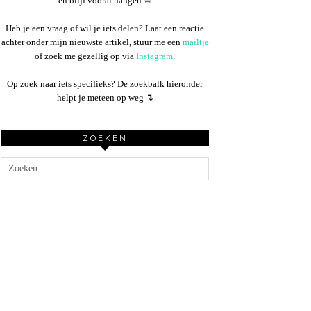
en blijf vooral hangen ☕︎
Heb je een vraag of wil je iets delen? Laat een reactie
achter onder mijn nieuwste artikel, stuur me een
mailtje
of zoek me gezellig op via
Instagram
.
Op zoek naar iets specifieks? De zoekbalk hieronder
helpt je meteen op weg
↴
ZOEKEN