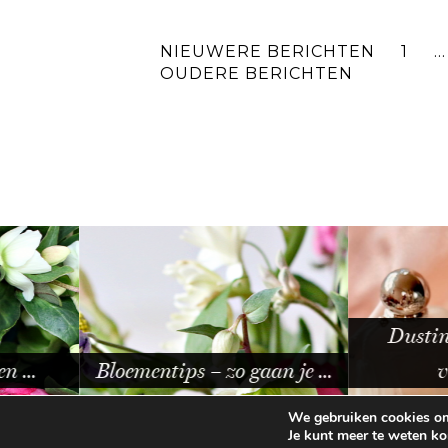
NIEUWERE BERICHTEN
1
…
OUDERE BERICHTEN
Dusting powder
Bloementips – zo gaan je …
vergeten 
We gebruiken cookies om 
Je kunt meer te weten k
© 2026
BEAUTYLAB.NL
FAQ
ALGEMEN