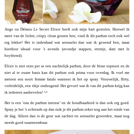
Ange ou Démon Le Secret Elixer heeft ook mijn hart gestolen. Hoewel ik
meer van de lichte, crispy clean geuren ben, vind ik dit parfum toch ook wel
erg lekker! Het is inderdaad wat sensueler dan wat ik gewend ben, maar
hierdoor ideaal voor ’s avonds (avondje stappen, etentje, date met le
boyfriend).
Elixir is niet eens per se een nachtelijk parfum, door de frisse topnoot en de
niet al te zware basis kan dit parfum ook prima voor overdag. Ik voel me
meteen een soort femme fatale wanneer ik het op spray. Vrouwelijk, flirty,
verleidelijk, een tikje ondeugend. Het gevoel wat ik van dit parfum krijg kan
ik iedereen aanbevelen! ^^
Het is een ‘eau de parfum intense’ en de houdbaarheid is dan ook erg goed.
Spray je het ’s ochtends op dan ruik je dit parfum zeker nog aan het einde van
de dag. Alleen dan is de geur wat zachter en sensueler geworden, maar nog
steeds goed waarneembaar.