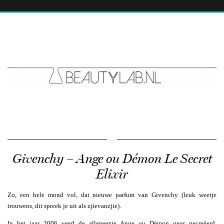
Givenchy – Ange ou Démon Le Secret
Elixir
Zo, een hele mond vol, dat nieuwe parfum van Givenchy (leuk weetje
trouwens, dit spreek je uit als zjievanzjie).
In het jaar 2006 werd de allereerste Ange ou Démon geur gecreëerd.