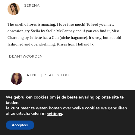
SERENA
The smell of roses is amazing, I love it so much! To feed your new
obsession, try Stella by Stella McCartney and if you can find it, Miss
Charming by Juliette has a Gun (niche fragrance). It’s rosy, but not old
fashioned and overwhelming. Kisses from Holland! x
BEANTWOORDEN
RENEE | BEAUTY FOOL
Ooh thanks so much! Ah yes, I think I remember someone else telling me
We gebruiken cookies om je de beste ervaring op onze site te
Stella was a rose perfume too. Love from Singapore too! Hope you are
bieden.
well and one day we can hang out again! Take care
xx
Je kunt meer te weten komen over welke cookies we gebruiken
of ze uitschakelen in
.
settings
BEANTWOORDEN
Accepteer