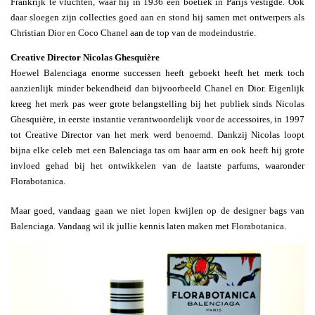
Frankrijk te vluchten, waar hij in 1936 een boetiek in Parijs vestigde. Ook
daar sloegen zijn collecties goed aan en stond hij samen met ontwerpers als
Christian Dior en Coco Chanel aan de top van de modeindustrie.
Creative Director Nicolas Ghesquière
Hoewel Balenciaga enorme successen heeft geboekt heeft het merk toch
aanzienlijk minder bekendheid dan bijvoorbeeld Chanel en Dior. Eigenlijk
kreeg het merk pas weer grote belangstelling bij het publiek sinds Nicolas
Ghesquière, in eerste instantie verantwoordelijk voor de accessoires, in 1997
tot Creative Director van het merk werd benoemd. Dankzij Nicolas loopt
bijna elke celeb met een Balenciaga tas om haar arm en ook heeft hij grote
invloed gehad bij het ontwikkelen van de laatste parfums, waaronder
Florabotanica.
Maar goed, vandaag gaan we niet lopen kwijlen op de designer bags van
Balenciaga. Vandaag wil ik jullie kennis laten maken met Florabotanica.