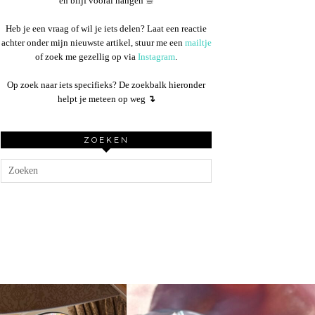
en blijf vooral hangen ☕︎
Heb je een vraag of wil je iets delen? Laat een reactie
achter onder mijn nieuwste artikel, stuur me een
mailtje
of zoek me gezellig op via
Instagram
.
Op zoek naar iets specifieks? De zoekbalk hieronder
helpt je meteen op weg
↴
ZOEKEN