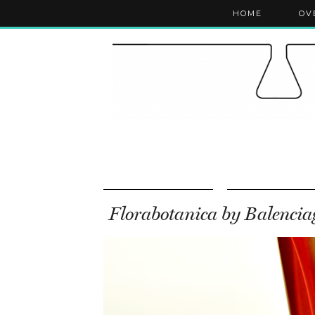
HOME
OV
Florabotanica by Balencia