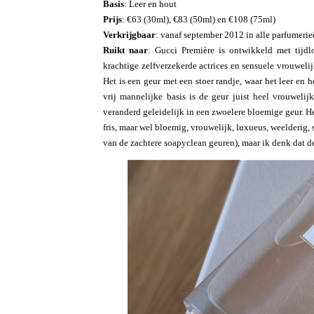
Basis
: Leer en hout
Prijs
: €63 (30ml), €83 (50ml) en €108 (75ml)
Verkrijgbaar
: vanaf september 2012 in alle parfumerie
Ruikt naar
: Gucci Première is ontwikkeld met tijd
krachtige zelfverzekerde actrices en sensuele vrouwelij
Het is een geur met een stoer randje, waar het leer en
vrij mannelijke basis is de geur juist heel vrouwelijk
veranderd geleidelijk in een zwoelere bloemige geur. Het
fris, maar wel bloemig, vrouwelijk, luxueus, weelderig, 
van de zachtere soapyclean geuren), maar ik denk dat dez