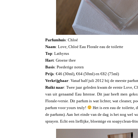
Parfumhuis
: Chloé
Naam
: Love, Chloé Eau Florale eau de toilette
Top
: Lathyrus
Hart
: Groene thee
Basis
: Poederige noten
Prijs
: €46 (30ml), €64 (50ml) en €82 (75ml)
Verkrijgbaar
: Vanaf half juli 2012 bij de meeste parfu
Ruikt naar
: Twee jaar geleden kwam de eerste Love, Chl
van uit genaamd Eau Intense. Dit jaar heeft men geko
Florale-versie. Dit parfum is wat lichter, wat cleaner, 
parfum voor yours truly!
Het is een eau de toilette, 
de parfums). Aan het einde van de dag is het nog wel wa
sprayen. Echt een lieflijke, bloemige en soapyclean-fris