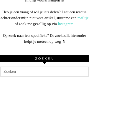
en blijf vooral hangen ☕︎
Heb je een vraag of wil je iets delen? Laat een reactie
achter onder mijn nieuwste artikel, stuur me een
mailtje
of zoek me gezellig op via
Instagram
.
Op zoek naar iets specifieks? De zoekbalk hieronder
helpt je meteen op weg
↴
ZOEKEN