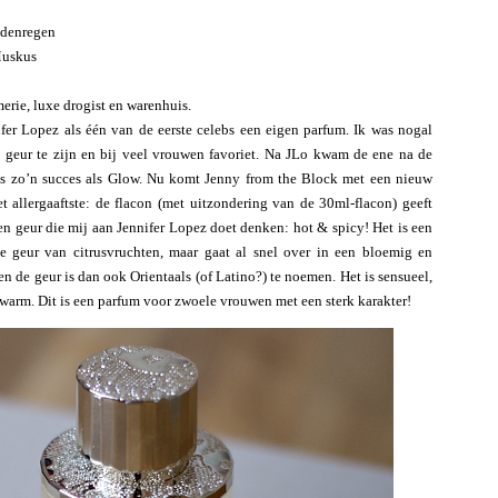
udenregen
 Muskus
merie, luxe drogist en warenhuis.
fer Lopez als één van de eerste celebs een eigen parfum. Ik was nogal
 geur te zijn en bij veel vrouwen favoriet. Na JLo kwam de ene na de
was zo’n succes als Glow. Nu komt Jenny from the Block met een nieuw
 allergaaftste: de flacon (met uitzondering van de 30ml-flacon) geeft
en geur die mij aan Jennifer Lopez doet denken: hot & spicy! Het is een
de geur van citrusvruchten, maar gaat al snel over in een bloemig en
 en de geur is dan ook Orientaals (of Latino?) te noemen. Het is sensueel,
 warm. Dit is een parfum voor zwoele vrouwen met een sterk karakter!