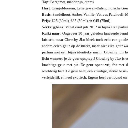
Top
: Bergamot, mandarijn, cipres
Hart
: Oranjebloesem, Lelietje-van-Dalen, Indische Go
Basis
: Sandelhout, Amber, Vanille, Vetiver, Patchoeli,
Prijs
: €25 (30ml), €35 (50ml) en €45 (75ml)
Verkrijgbaar
: Vanaf eind juli 2012 in bijna elke parfu
Ruikt naar
: Ongeveer 10 jaar geleden lanceerde Jenni
kritisch, maar Glow by JLo bleek toch echt een goede
andere celeb-geur op de markt, maar niet elke geur 
parfum met een bijna identieke naam: Glowing. En het
licht wanneer je de geur opsprayt! Glowing by JLo is e
krachtige geur met pit. De geur opent vrij fris met 
weelderig hart. De geur heeft een kruidige, sterke basis
verleidelijk en heel exotisch. Ergens heel vertrouwd en