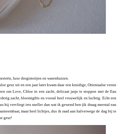
merieën, luxe drogisterijen en warenhuizen.
oe geur uit en een jaar later kwam daar een kruidige, Orientaalse versie
zen om Love, Chloe in een zacht, delicaat jasje te stoppen met de Eau
poederig zacht, bloemigfris en vooral heel vrouwelijk en luchtig. Echt een
dus hij vervliegt iets sneller dan wat ik gewend ben (ik draag meestal eau
arneembaar, maar heel lichtjes, dus ik raad aan halverwege de dag bij te
se geur!