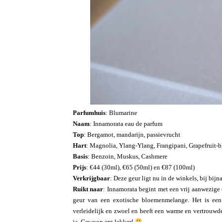
Parfumhuis
: Blumarine
Naam
: Innamorata eau de parfum
Top
: Bergamot, mandarijn, passievrucht
Hart
: Magnolia, Ylang-Ylang, Frangipani, Grapefruit-
Basis
: Benzoin, Muskus, Cashmere
Prijs
: €44 (30ml), €65 (50ml) en €87 (100ml)
Verkrijgbaar
: Deze geur ligt nu in de winkels, bij bijn
Ruikt naar
: Innamorata begint met een vrij aanwezige c
geur van een exotische bloemenmelange. Het is een v
verleidelijk en zwoel en heeft een warme en vertrouwd
ja. Gewoon erg lekker!