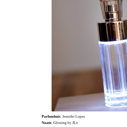
Parfumhuis
: Jennifer Lopez
Naam
: Glowing by JLo