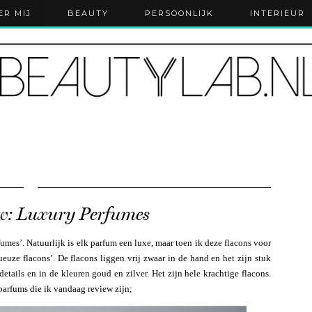
ER MIJ
BEAUTY
PERSOONLIJK
INTERIEUR
ew: Luxury Perfumes
mes’. Natuurlijk is elk parfum een luxe, maar toen ik deze flacons voor
xueuze flacons’. De flacons liggen vrij zwaar in de hand en het zijn stuk
etails en in de kleuren goud en zilver. Het zijn hele krachtige flacons.
 parfums die ik vandaag review zijn;