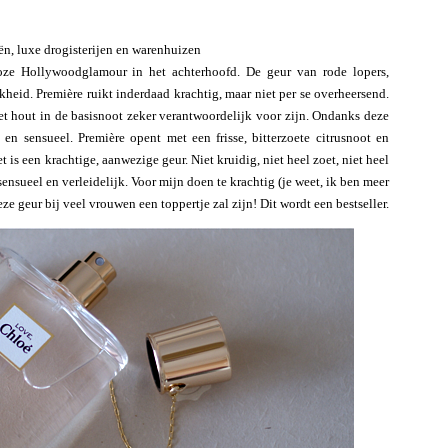
ën, luxe drogisterijen en warenhuizen
loze Hollywoodglamour in het achterhoofd. De geur van rode lopers,
kheid. Première ruikt inderdaad krachtig, maar niet per se overheersend.
 het hout in de basisnoot zeker verantwoordelijk voor zijn. Ondanks deze
 en sensueel. Première opent met een frisse, bitterzoete citrusnoot en
 is een krachtige, aanwezige geur. Niet kruidig, niet heel zoet, niet heel
sensueel en verleidelijk. Voor mijn doen te krachtig (je weet, ik ben meer
e geur bij veel vrouwen een toppertje zal zijn! Dit wordt een bestseller.