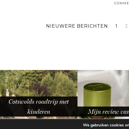
COMME
NIEUWERE BERICHTEN
1
2
Mijn review van het …
Catrice Trend Dr
We gebruiken cookies om 