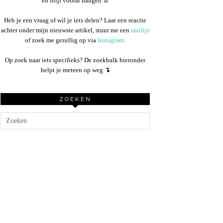
en blijf vooral hangen ☕︎
Heb je een vraag of wil je iets delen? Laat een reactie
achter onder mijn nieuwste artikel, stuur me een
mailtje
of zoek me gezellig op via
Instagram
.
Op zoek naar iets specifieks? De zoekbalk hieronder
helpt je meteen op weg
↴
ZOEKEN