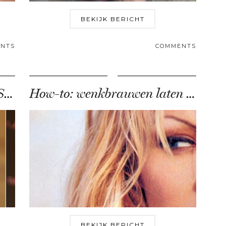
BEKIJK BERICHT
NTS
COMMENTS
Mini-interview: Anastasia Soare
How-to: wenkbrauwen laten groeien
BEKIJK BERICHT