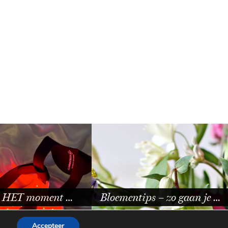
Catrice Glass Cloud Hair &
tips – zo gaan je …
…
Accepteer