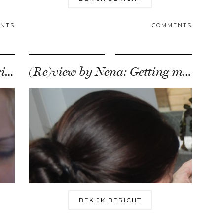
NTS
COMMENTS
Filmpje: That was my favorite eyebrow too!
(Re)view by Nena: Getting my eyebrows shaped!
BEKIJK BERICHT