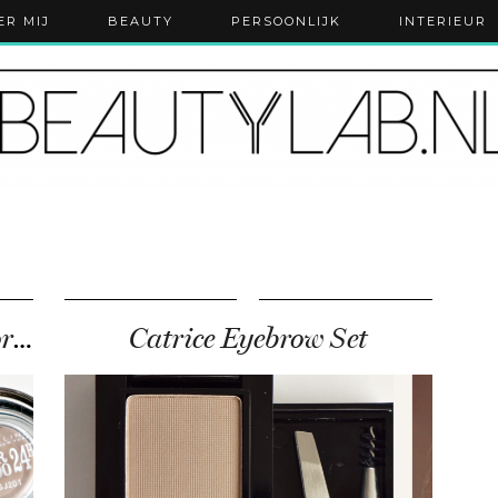
ER MIJ
BEAUTY
PERSOONLIJK
INTERIEUR
Maybelline Color Tattoo voor je wenkbrauwen
Catrice Eyebrow Set