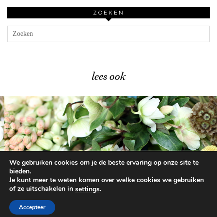
ZOEKEN
lees ook
We gebruiken cookies om je de beste ervaring op onze site te
Zo haal je bloemen …
bieden.
Je kunt meer te weten komen over welke cookies we gebruiken
of ze uitschakelen in
.
settings
© 2026
BEAUTYLAB.NL
FAQ
ALGEMENE
VOORWAARDEN
Accepteer
WORDPRESS THEME BY
pipdig