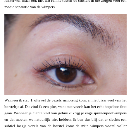
lekker vol, maar ook met wat ruimte tussen de clusters in die zorgen voor een
mooie separatie van de wimpers.
Wanneer ik stap 1, oftewel de vezels, aanbreng komt er niet bizar veel van het
borsteltje af. Dit vind ik een plus, want met vezels kan het echt hopeloos fout
gaan. Wanneer je hier te veel van gebruikt krijg je enge spinnenpootwimpers
en dat moeten we natuurlijk niet hebben. Ik ben dus blij dat er slechts een
subtiel laagje vezels van de borstel komt de mijn wimpers vooral voller