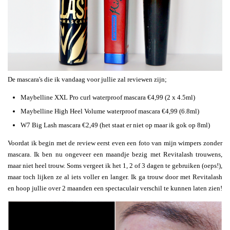
De mascara's die ik vandaag voor jullie zal reviewen zijn;
Maybelline XXL Pro curl waterproof mascara €4,99 (2 x 4.5ml)
Maybelline High Heel Volume waterproof mascara €4,99 (6.8ml)
W7 Big Lash mascara €2,49 (het staat er niet op maar ik gok op 8ml)
Voordat ik begin met de review eerst even een foto van mijn wimpers zonder
mascara. Ik ben nu ongeveer een maandje bezig met Revitalash trouwens,
maar niet heel trouw. Soms vergeet ik het 1, 2 of 3 dagen te gebruiken (oeps!),
maar toch lijken ze al iets voller en langer. Ik ga trouw door met Revitalash
en hoop jullie over 2 maanden een spectaculair verschil te kunnen laten zien!