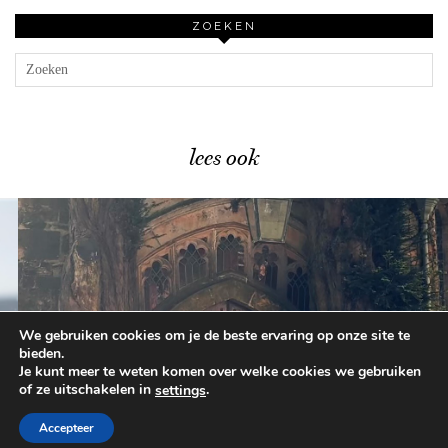
ZOEKEN
lees ook
We gebruiken cookies om je de beste ervaring op onze site te
De Cotswolds met kinderen: …
bieden.
Je kunt meer te weten komen over welke cookies we gebruiken
of ze uitschakelen in
.
settings
© 2026
BEAUTYLAB.NL
FAQ
ALGEMENE
VOORWAARDEN
Accepteer
WORDPRESS THEME BY
pipdig