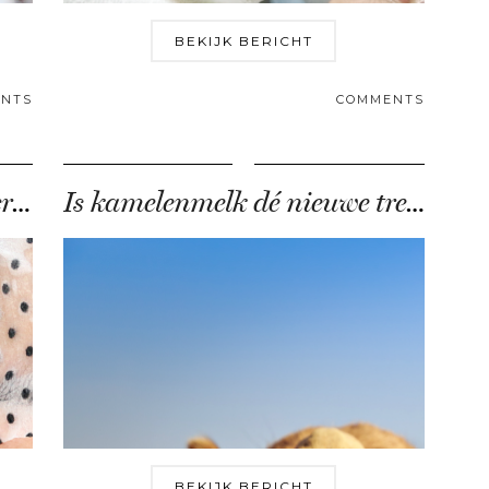
BEKIJK BERICHT
NTS
COMMENTS
Ik testte een masker met micro-magneten
Is kamelenmelk dé nieuwe trend op skincare gebied?
BEKIJK BERICHT