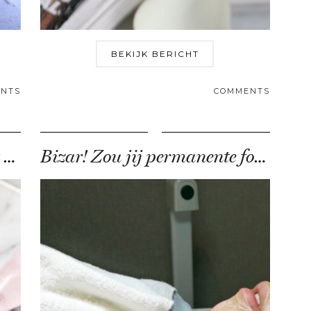
BEKIJK BERICHT
NTS
COMMENTS
Werkt een jaderoller nu écht (of is het …
Bizar! Zou jij permanente foundation laten tatoeëren?