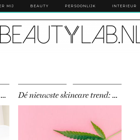
ER MIJ
BEAUTY
PERSOONLIJK
INTERIEUR
Dé skincare trend van 2019 – de beauty fridge
Dé nieuwste skincare trend: CBD (Cannabidiol)