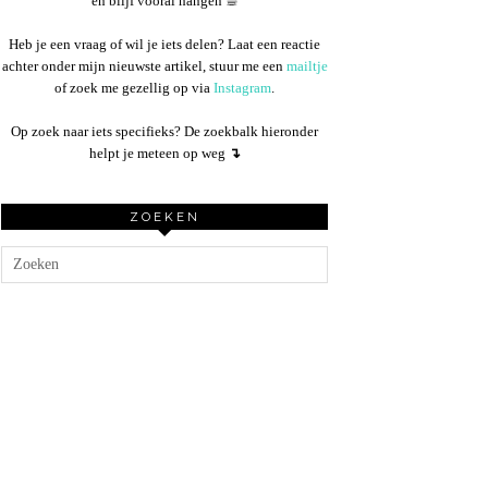
en blijf vooral hangen ☕︎
Heb je een vraag of wil je iets delen? Laat een reactie
achter onder mijn nieuwste artikel, stuur me een
mailtje
of zoek me gezellig op via
Instagram
.
Op zoek naar iets specifieks? De zoekbalk hieronder
helpt je meteen op weg
↴
ZOEKEN