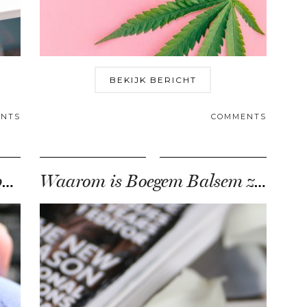
BEKIJK BERICHT
NTS
COMMENTS
Lush heeft nu een badbruisbal in de vorm …
Waarom is Boegem Balsem zo’n wondermiddel?