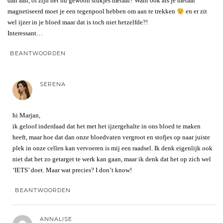
dan aan, of zijn het nu gewoon stukjes metaal? Want ook als je metaal
magnetiseerd moet je een tegenpool hebben om aan te trekken
en er zit
wel ijzer in je bloed maar dat is toch niet hetzelfde?!
Interessant…
BEANTWOORDEN
SERENA
hi Marjan,
ik geloof inderdaad dat het met het ijzergehalte in ons bloed te maken
heeft, maar hoe dat dan onze bloedvaten vergroot en stofjes op naar juiste
plek in onze cellen kan vervoeren is mij een raadsel. Ik denk eigenlijk ook
niet dat het zo getarget te werk kan gaan, maar ik denk dat het op zich wel
‘IETS’ doet. Maar wat precies? I don’t know!
BEANTWOORDEN
ANNALISE