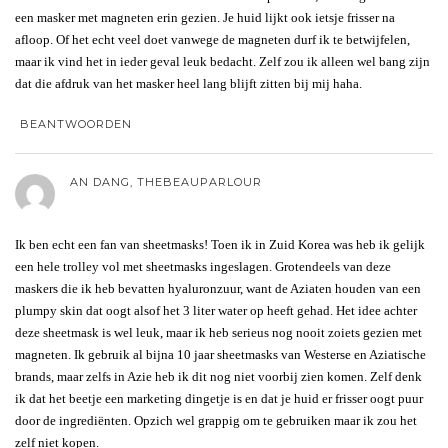
een masker met magneten erin gezien. Je huid lijkt ook ietsje frisser na
afloop. Of het echt veel doet vanwege de magneten durf ik te betwijfelen,
maar ik vind het in ieder geval leuk bedacht. Zelf zou ik alleen wel bang zijn
dat die afdruk van het masker heel lang blijft zitten bij mij haha.
BEANTWOORDEN
AN DANG, THEBEAUPARLOUR
Ik ben echt een fan van sheetmasks! Toen ik in Zuid Korea was heb ik gelijk
een hele trolley vol met sheetmasks ingeslagen. Grotendeels van deze
maskers die ik heb bevatten hyaluronzuur, want de Aziaten houden van een
plumpy skin dat oogt alsof het 3 liter water op heeft gehad. Het idee achter
deze sheetmask is wel leuk, maar ik heb serieus nog nooit zoiets gezien met
magneten. Ik gebruik al bijna 10 jaar sheetmasks van Westerse en Aziatische
brands, maar zelfs in Azie heb ik dit nog niet voorbij zien komen. Zelf denk
ik dat het beetje een marketing dingetje is en dat je huid er frisser oogt puur
door de ingrediënten. Opzich wel grappig om te gebruiken maar ik zou het
zelf niet kopen.