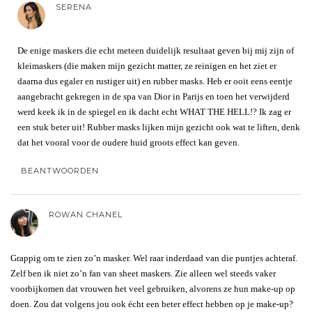
SERENA
De enige maskers die echt meteen duidelijk resultaat geven bij mij zijn of
kleimaskers (die maken mijn gezicht matter, ze reinigen en het ziet er
daarna dus egaler en rustiger uit) en rubber masks. Heb er ooit eens eentje
aangebracht gekregen in de spa van Dior in Parijs en toen het verwijderd
werd keek ik in de spiegel en ik dacht echt WHAT THE HELL!? Ik zag er
een stuk beter uit! Rubber masks lijken mijn gezicht ook wat te liften, denk
dat het vooral voor de oudere huid groots effect kan geven.
BEANTWOORDEN
ROWAN CHANEL
Grappig om te zien zo’n masker. Wel raar inderdaad van die puntjes achteraf.
Zelf ben ik niet zo’n fan van sheet maskers. Zie alleen wel steeds vaker
voorbijkomen dat vrouwen het veel gebruiken, alvorens ze hun make-up op
doen. Zou dat volgens jou ook écht een beter effect hebben op je make-up?