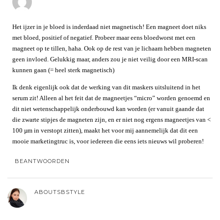
Het ijzer in je bloed is inderdaad niet magnetisch! Een magneet doet niks
met bloed, positief of negatief. Probeer maar eens bloedworst met een
magneet op te tillen, haha. Ook op de rest van je lichaam hebben magneten
geen invloed. Gelukkig maar, anders zou je niet veilig door een MRI-scan
kunnen gaan (= heel sterk magnetisch)
Ik denk eigenlijk ook dat de werking van dit maskers uitsluitend in het
serum zit! Alleen al het feit dat de magneetjes “micro” worden genoemd en
dit niet wetenschappelijk onderbouwd kan worden (er vanuit gaande dat
die zwarte stipjes de magneten zijn, en er niet nog ergens magneetjes van <
100 µm in verstopt zitten), maakt het voor mij aannemelijk dat dit een
mooie marketingtruc is, voor iedereen die eens iets nieuws wil proberen!
BEANTWOORDEN
ABOUTSBSTYLE