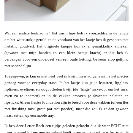
Wat een andere look zo hè? Het washi tape heb ik voorzichtig in de lengte
om het witte stokje gerold en de voorkant van het laatje heb ik gespoten met
metallic goudverf. Het originele knopje kon ik er gemakkelijk afbreken
(gewoon met mijn handen en een klein beetje kracht) en die heb ik
vervangen voor een onderdeel van een oude ketting. Gewoon erop gelijmd
met secondelijm.
Toegegeven, je kun er niet héél veel in kwijt, maar volgens mij is het precies
genoeg voor je everyday stash. In het laatje kun je je kwasten, lipgloss,
lipliners, eyeliners en oogpotloden kwijt (de ‘lange’ make-up, om het maar
even zo te noemen) en in de vakken erboven je favoriete paletten en
lipsticks. Alleen flesjes foundation zijn te breed voor deze vakken (of een fles
met finishing mist, grote pot met poeder), maar die zou ik er dan gewoon
naast zetten, op een mooie tray.
Ik heb deze Letter Rack een tijdje geleden gekocht dus ik weer ECHT niet
meer hoeveel hij me precies gekost heeft, maar volgens mij was het rond de