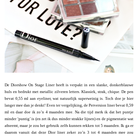
De Diorshow On Stage Liner heeft is verpakt in een slanke, donkerblauwe
huls en bedrukt met metallic zilveren letters. Klassiek, strak, chique. De pen
bevat 0,55 ml aan eyeliner, wat natuurlijk superweinig is. Toch doe je hier
langer mee dan je denkt! Even ter vergelijking, de Perversion liner bevat 0,59
ml en daar doe ik zo’n 4 maanden mee. Na die tijd merk ik dat het puntje
minder ‘puntig’ is (en zet ik dus minder strakke lijnen) en de pigmentatie wat
afneemt, maar je zou het gebruik zelfs kunnen rekken tot 5 maanden. Ik ga er
daarom vanuit dat deze Dior liner zeker zo’n 3 tot 4 maanden mee zou