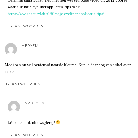
Oefening baart kunst! Heb hier nog wel een oude video uit 2012 voor je
waarin ik mijn eyeliner applicatie tips deel:
https://www.beautylab.nl/filmpje-eyeliner-applicatie-tips/
BEANTWOORDEN
MERYEM
Mooi ben nu wel benieuwd naar de kleuren. Kun je daar nog een arikel over
maken.
BEANTWOORDEN
MARLOUS
Ja! Ik ben ook nieuwsgierig!
BEANTWOORDEN