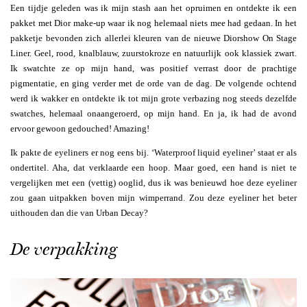
Een tijdje geleden was ik mijn stash aan het opruimen en ontdekte ik een
pakket met Dior make-up waar ik nog helemaal niets mee had gedaan. In het
pakketje bevonden zich allerlei kleuren van de nieuwe Diorshow On Stage
Liner. Geel, rood, knalblauw, zuurstokroze en natuurlijk ook klassiek zwart.
Ik swatchte ze op mijn hand, was positief verrast door de prachtige
pigmentatie, en ging verder met de orde van de dag. De volgende ochtend
werd ik wakker en ontdekte ik tot mijn grote verbazing nog steeds dezelfde
swatches, helemaal onaangeroerd, op mijn hand. En ja, ik had de avond
ervoor gewoon gedouched! Amazing!
Ik pakte de eyeliners er nog eens bij. ‘Waterproof liquid eyeliner’ staat er als
ondertitel. Aha, dat verklaarde een hoop. Maar goed, een hand is niet te
vergelijken met een (vettig) ooglid, dus ik was benieuwd hoe deze eyeliner
zou gaan uitpakken boven mijn wimperrand. Zou deze eyeliner het beter
uithouden dan die van Urban Decay?
De verpakking