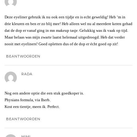
Deze eyeliner gebruik ik nu ook een tijdje en is echt geweldig! Heb ‘m in
drie kleuren en ben er zo blij mee! Heb alleen wel nu al meerdere keren gehad
dat de dop er vanaf ging in mn makeup tasje. Gelukkig was ik vaak op tijd.
Maar helaas was mijn zwarte laatst helemaal uitgedroogd. Heb dat verder
nooit met eyeliners! Goed opletten dus of de dop er écht goed op zit!
BEANTWOORDEN
RADA
Nog een andere optie die een stuk goedkoper is.
Physians formula, via Iherb.
Kost een tientje, meen ik. Perfect.
BEANTWOORDEN
MIMI