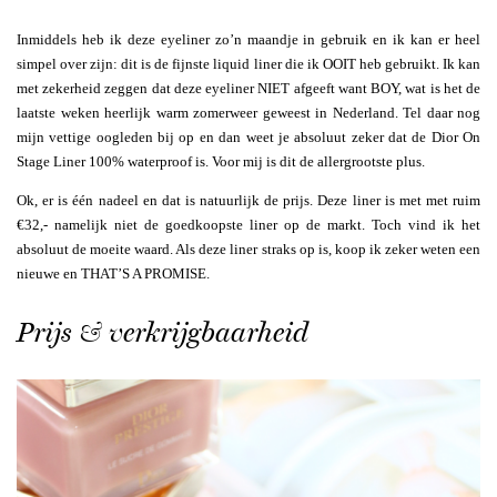
Inmiddels heb ik deze eyeliner zo’n maandje in gebruik en ik kan er heel
simpel over zijn: dit is de fijnste liquid liner die ik OOIT heb gebruikt. Ik kan
met zekerheid zeggen dat deze eyeliner NIET afgeeft want BOY, wat is het de
laatste weken heerlijk warm zomerweer geweest in Nederland. Tel daar nog
mijn vettige oogleden bij op en dan weet je absoluut zeker dat de Dior On
Stage Liner 100% waterproof is. Voor mij is dit de allergrootste plus.
Ok, er is één nadeel en dat is natuurlijk de prijs. Deze liner is met met ruim
€32,- namelijk niet de goedkoopste liner op de markt. Toch vind ik het
absoluut de moeite waard. Als deze liner straks op is, koop ik zeker weten een
nieuwe en THAT’S A PROMISE.
Prijs & verkrijgbaarheid