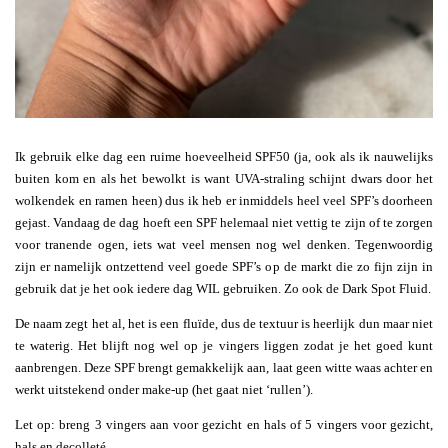
Ik gebruik elke dag een ruime hoeveelheid SPF50 (ja, ook als ik nauwelijks
buiten kom en als het bewolkt is want UVA-straling schijnt dwars door het
wolkendek en ramen heen) dus ik heb er inmiddels heel veel SPF’s doorheen
gejast. Vandaag de dag hoeft een SPF helemaal niet vettig te zijn of te zorgen
voor tranende ogen, iets wat veel mensen nog wel denken. Tegenwoordig
zijn er namelijk ontzettend veel goede SPF’s op de markt die zo fijn zijn in
gebruik dat je het ook iedere dag WIL gebruiken. Zo ook de Dark Spot Fluid.
De naam zegt het al, het is een fluïde, dus de textuur is heerlijk dun maar niet
te waterig. Het blijft nog wel op je vingers liggen zodat je het goed kunt
aanbrengen. Deze SPF brengt gemakkelijk aan, laat geen witte waas achter en
werkt uitstekend onder make-up (het gaat niet ‘rullen’).
Let op: breng 3 vingers aan voor gezicht en hals of 5 vingers voor gezicht,
hals en decolleté.