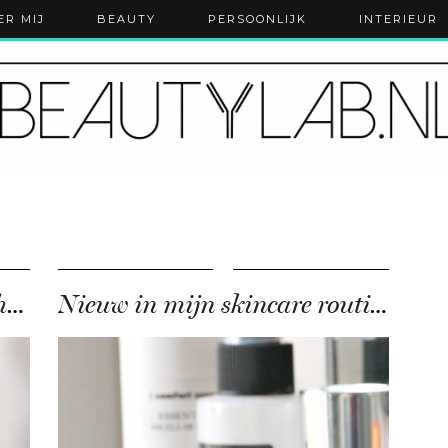
ER MIJ
BEAUTY
PERSOONLIJK
INTERIEUR
Review | L’Oréal Paris Bright Reveal
Nieuw in mijn skincare routine: Eucerin Even Brighter