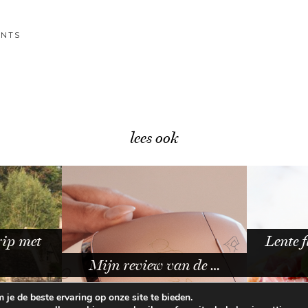
NTS
lees ook
Lente flatbreads recept –
Bek
w van de …
snel & …
je de beste ervaring op onze site te bieden.