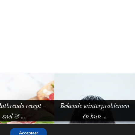
ende winterproblemen
De Cotswolds met kinder
én hun …
…
Accepteer