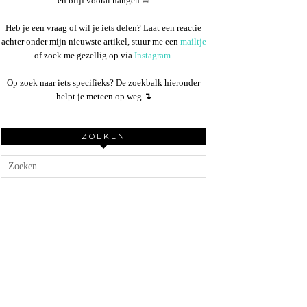
en blijf vooral hangen ☕︎
Heb je een vraag of wil je iets delen? Laat een reactie
achter onder mijn nieuwste artikel, stuur me een
mailtje
of zoek me gezellig op via
Instagram
.
Op zoek naar iets specifieks? De zoekbalk hieronder
helpt je meteen op weg
↴
ZOEKEN