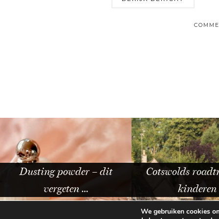
COMME
Cotswolds roadtrip met
kinderen
Mijn revie
We gebruiken cookies om 