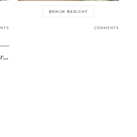
BEKIJK BERICHT
NTS
COMMENTS
Review: Clinique Even Better Dark Spot Corrector