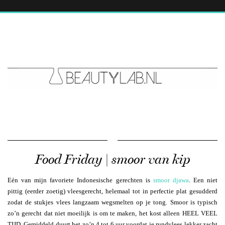
Food Friday | smoor van kip
Eén van mijn favoriete Indonesische gerechten is
smoor djawa
. Een niet
pittig (eerder zoetig) vleesgerecht, helemaal tot in perfectie plat gesudderd
zodat de stukjes vlees langzaam wegsmelten op je tong. Smoor is typisch
zo’n gerecht dat niet moeilijk is om te maken, het kost alleen HEEL VEEL
TIJD. Gemiddeld duurt het zo’n 4 tot 6 uur voordat je rundvlees lekker zacht