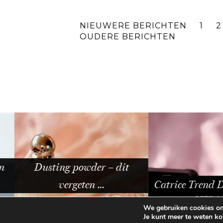
NIEUWERE BERICHTEN
1
2
OUDERE BERICHTEN
Dusting powder – dit
vergeten …
Catrice Trend Dro
We gebruiken cookies om 
Je kunt meer te weten k
© 2026
BEAUTYLAB.NL
FAQ
ALGEMEN