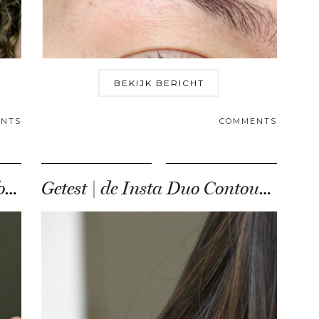
BEKIJK BERICHT
NTS
COMMENTS
Bizar! Zou jij permanente foundation laten tatoeëren?
Getest | de Insta Duo Contour Stick van Rimmel