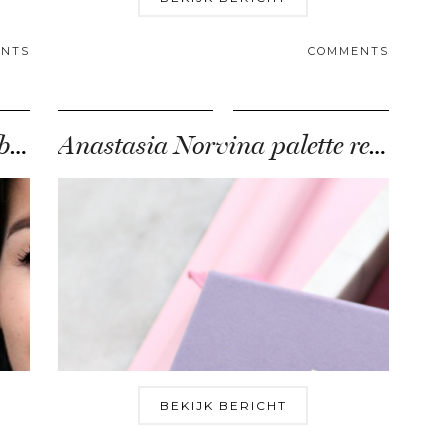
NTS
COMMENTS
7 Beautyhacks die ik écht gebruik
Anastasia Norvina palette review & swatches
BEKIJK BERICHT