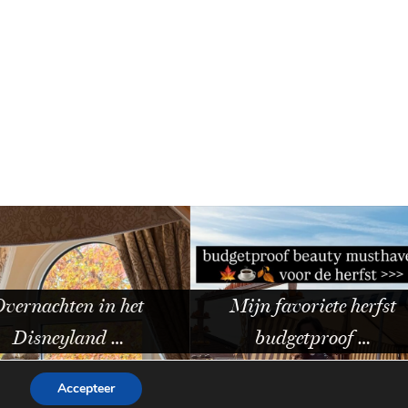
nachten in het
Mijn favoriete herfst
isneyland …
budgetproof …
Accepteer
WORDPRESS THEME BY
pipdig