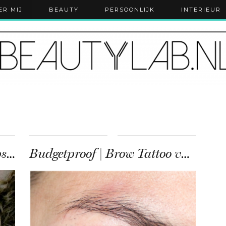
ER MIJ
BEAUTY
PERSOONLIJK
INTERIEUR
Eerste indruk | nieuwe Chopstick Curler, Gisou en Charlotte …
Budgetproof | Brow Tattoo van Kruidvat eigen merk