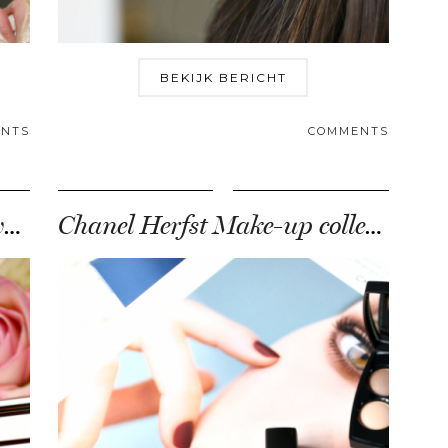
BEKIJK BERICHT
NTS
COMMENTS
Is deze Dior make-up remover van €83,- zijn …
Chanel Herfst Make-up collectie 2018 – Apotheosis