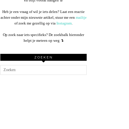
en blijf vooral hangen ☕︎
Heb je een vraag of wil je iets delen? Laat een reactie
achter onder mijn nieuwste artikel, stuur me een
mailtje
of zoek me gezellig op via
Instagram
.
Op zoek naar iets specifieks? De zoekbalk hieronder
helpt je meteen op weg
↴
ZOEKEN