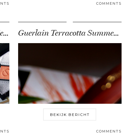
NTS
COMMENTS
Dior herfst make-up collectie 2018 review & swatches
Guerlain Terracotta Summer 2018 review & swatches
BEKIJK BERICHT
NTS
COMMENTS