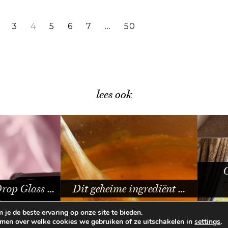
3
4
5
6
7
…
50
lees ook
Over
p Glass …
Dit geheime ingrediënt …
D
je de beste ervaring op onze site te bieden.
omen over welke cookies we gebruiken of ze uitschakelen in
.
settings
E VOORWAARDEN