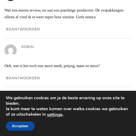
Wat een mooie review, en wat een prachtige producten. De verpakkingen
alleen al vind ik er weer super luxe uitzien. Liefs soraya
BEANTWOORDEN
ROBIN
Oeh, wat is het toch een mooi merk, prijzig, maar zo mooi!
BEANTWOORDEN
IER
We gebruiken cookies om je de beste ervaring op onze site te
bieden.
Je kunt meer te weten komen over welke cookies we gebruiken
of ze uitschakelen in
.
settings
Is het gebruikelijk dat bronzers in deze prijscategorie een overspray hebben?
Vind ik wel bijzonder.
Accepteer
BEANTWOORDEN