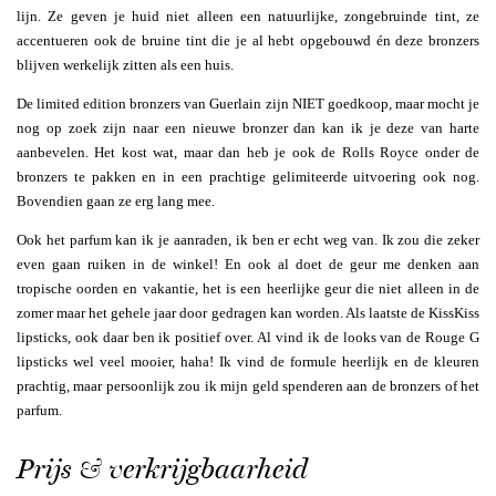
lijn. Ze geven je huid niet alleen een natuurlijke, zongebruinde tint, ze
accentueren ook de bruine tint die je al hebt opgebouwd én deze bronzers
blijven werkelijk zitten als een huis.
De limited edition bronzers van Guerlain zijn NIET goedkoop, maar mocht je
nog op zoek zijn naar een nieuwe bronzer dan kan ik je deze van harte
aanbevelen. Het kost wat, maar dan heb je ook de Rolls Royce onder de
bronzers te pakken en in een prachtige gelimiteerde uitvoering ook nog.
Bovendien gaan ze erg lang mee.
Ook het parfum kan ik je aanraden, ik ben er echt weg van. Ik zou die zeker
even gaan ruiken in de winkel! En ook al doet de geur me denken aan
tropische oorden en vakantie, het is een heerlijke geur die niet alleen in de
zomer maar het gehele jaar door gedragen kan worden. Als laatste de KissKiss
lipsticks, ook daar ben ik positief over. Al vind ik de looks van de Rouge G
lipsticks wel veel mooier, haha! Ik vind de formule heerlijk en de kleuren
prachtig, maar persoonlijk zou ik mijn geld spenderen aan de bronzers of het
parfum.
Prijs & verkrijgbaarheid