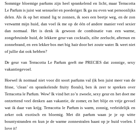
Sommige bloemige parfums zijn heel sprankelend en licht, maar Terracotta
Le Parfum is juist wat sensueler en poederiger. Ik ga nu even wat persoonlijks
delen. Als ik op het strand lig te zonnen, ik soes een beetje weg, en de zon
verwarmt mijn huid, dan voel ik me op de één of andere manier veel sexier
dan normaal. Het is denk ik gewoon de combinatie van een warme,
zongebruinde huid, de lekkere geur van cocktails, zilte zeelucht, aftersun en
zonnebrand, en een lekker bos met big hair door het zoute water. Ik weet niet
of jullie dat ook hebben?
De geur van Terracotta Le Parfum geeft me PRECIES dat zonnige, sexy
vakantiegevoel.
Hoewel ik normaal niet voor dit soort parfums val (ik ben juist meer van de
frisse, ‘clean’ en sprankelende fruity florals), ben ik zeer te spreken over
Terracotta le Parfum. Wow! Ik vind het zo’n zwoele, sexy geur en het doet me
ontzettend veel denken aan vakantie, de zomer, en het blije en vrije gevoel
wat ik daar van krijg. Terracotta le Parfum is warm, zonnig, verleidelijk en
zeker ook exotisch en bloemig. Met dit parfum waan je je op witte
bountystranden en kun je de warme zonnestralen haast op je huid voelen. I
love it!