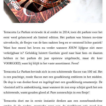
Terracotta Le Parfum reviewde ik al eerder in 2014, toen dit parfum voor het
eerst werd gelanceerd als limited edition. Het parfum was binnen no-time
uitverkocht, de flesjes van de fans raakten leeg en er ontstond lichte paniek!
Want hoe moest het leven nu verder wanneer JOUW lijfgeur niet meer
verkrijgbaar is? Gelukkig luistert Guerlain goed naar haar fans en daarom
hebben ze het parfum dit jaar opnieuw uitgebracht, maar dit keer
VOORGOED, want hij blijft in het vaste assortiment. Feest!
Terracotta Le Parfum bevindt zich in een schitterende flacon van 100 ml. Het
is een prachtige, ronde flacon met een goudkleurig embleem in het midden.
De dop is van donker hout en ingelegd met een goudkleurig ornamentje. De
vloeistof zelf is amberkleurig, maar wanneer de zon erop schijnt geeft het een
schitterende, warm gouden gloed af. Pure zonneschijn in een flesje!
Terracotta doet me in eerste instantie denken aan een zonnebrandcrème
omdat ik de zachte, exotische geur van de tiarébloem vrij goed kan