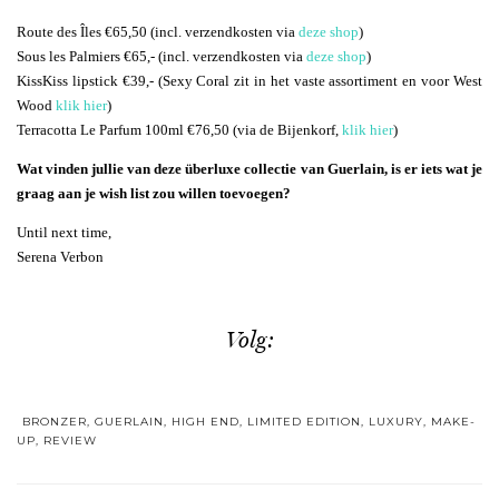
Route des Îles €65,50 (incl. verzendkosten via
deze shop
)
Sous les Palmiers €65,- (incl. verzendkosten via
deze shop
)
KissKiss lipstick €39,- (Sexy Coral zit in het vaste assortiment en voor West
Wood
klik hier
)
Terracotta Le Parfum 100ml €76,50 (via de Bijenkorf,
klik hier
)
Wat vinden jullie van deze überluxe collectie van Guerlain, is er iets wat je
graag aan je wish list zou willen toevoegen?
Until next time,
Serena Verbon
Volg:
BRONZER
,
GUERLAIN
,
HIGH END
,
LIMITED EDITION
,
LUXURY
,
MAKE-
UP
,
REVIEW