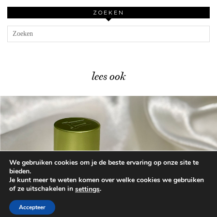
ZOEKEN
lees ook
We gebruiken cookies om je de beste ervaring op onze site te
Mijn review van het …
bieden.
Je kunt meer te weten komen over welke cookies we gebruiken
of ze uitschakelen in
.
settings
© 2026
BEAUTYLAB.NL
FAQ
ALGEMENE
VOORWAARDEN
Accepteer
WORDPRESS THEME BY
pipdig