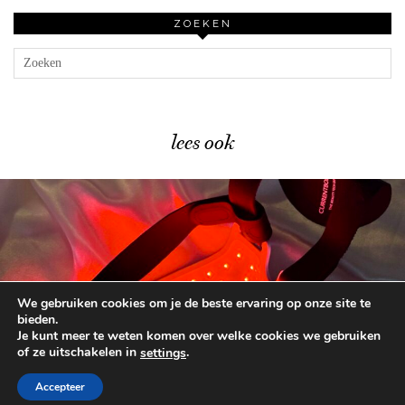
ZOEKEN
lees ook
We gebruiken cookies om je de beste ervaring op onze site te
Dit is HET moment …
bieden.
Je kunt meer te weten komen over welke cookies we gebruiken
of ze uitschakelen in
.
settings
© 2026
BEAUTYLAB.NL
FAQ
ALGEMENE
VOORWAARDEN
Accepteer
WORDPRESS THEME BY
pipdig